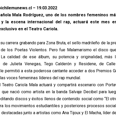
ichilemunews.cl – 19.03.2022
spañola Mala Rodríguez, uno de los nombres femeninos má
 y la escena internacional del rap, actuará este mes e
xclusivo en el Teatro Cariola.
u carrera grabando para Zona Bruta, el sello madrileño de la pr
 de los Poetas Violentos. Pero fue Malamarismo el disco que 
 La calidad de ese álbum, su potencia y originalidad, más 
s de Julieta Venegas, Tego Calderón y Residene, de Calle
le permitió a esta poderosa cantante acceder a dos Premios 
 las voces femeninas líderes del rap mundial.
 Teatro Cariola Mala actuará y compartirá escenario con Port
 que nació como artista en la banda Salvaje Decibel para lue
ditando discos y éxitos llenos de contenido social como “El otr
ra los movimientos estudiantiles y posteriores procesos soci
destacadas junto a artistas como Ana Tijoux y El Macha, líder de 