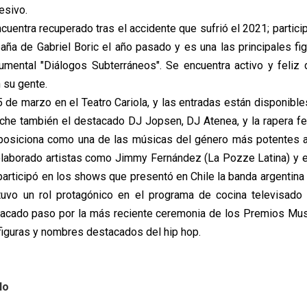
esivo.
uentra recuperado tras el accidente que sufrió el 2021; partici
aña de Gabriel Boric el año pasado y es una las principales fig
mental "Diálogos Subterráneos". Se encuentra activo y feliz 
 su gente.
5 de marzo en el Teatro Cariola, y las entradas están disponibl
che también el destacado DJ Jopsen, DJ Atenea, y la rapera fe
posiciona como una de las músicas del género más potentes a 
olaborado artistas como Jimmy Fernández (La Pozze Latina) y el
 participó en los shows que presentó en Chile la banda argentina
uvo un rol protagónico en el programa de cocina televisado
acado paso por la más reciente ceremonia de los Premios Mus
figuras y nombres destacados del hip hop.
lo