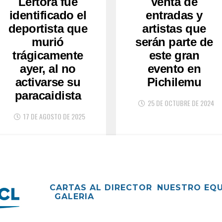
Lértora fue
venta de
identificado el
entradas y
deportista que
artistas que
murió
serán parte de
trágicamente
este gran
ayer, al no
evento en
activarse su
Pichilemu
paracaidista
25 DE OCTUBRE DE 2024
17 DE AGOSTO DE 2025
CARTAS AL DIRECTOR
NUESTRO EQ
GALERIA