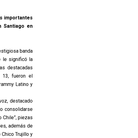
s importantes
n Santiago en
estigiosa banda
le significó la
las destacadas
 13, fueron el
Grammy Latino y
avoz, destacado
go consolidarse
o Chile”, piezas
ales, además de
Chico Trujillo y