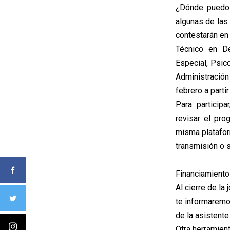
¿Dónde puedo t
algunas de las
contestarán en 
Técnico en De
Especial, Psico
Administración 
febrero a partir
Para participa
revisar el pro
misma platafor
transmisión o s
Financiamiento 
Al cierre de la
te informaremo
de la asistent
Otra herramient