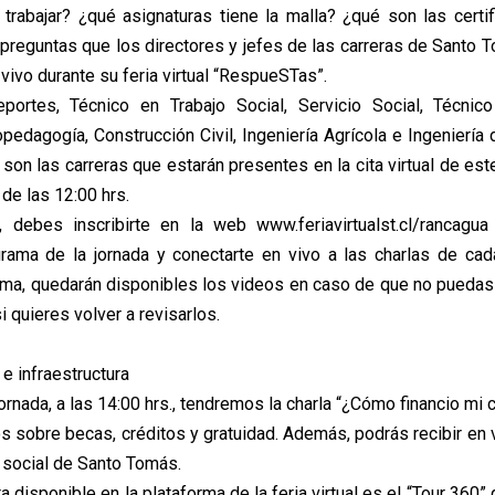
rabajar? ¿qué asignaturas tiene la malla? ¿qué son las certi
 preguntas que los directores y jefes de las carreras de Santo
vivo durante su feria virtual “RespueSTas”.
portes, Técnico en Trabajo Social, Servicio Social, Técnic
pedagogía, Construcción Civil, Ingeniería Agrícola e Ingeniería
son las carreras que estarán presentes en la cita virtual de es
 de las 12:00 hrs.
r, debes inscribirte en la web www.feriavirtualst.cl/rancag
grama de la jornada y conectarte en vivo a las charlas de cada
ma, quedarán disponibles los videos en caso de que no puedas 
i quieres volver a revisarlos.
e infraestructura
 jornada, a las 14:00 hrs., tendremos la charla “¿Cómo financio mi 
s sobre becas, créditos y gratuidad. Además, podrás recibir en v
e social de Santo Tomás.
a disponible en la plataforma de la feria virtual es el “Tour 360” 