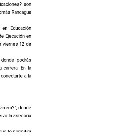
ficaciones? son
 Tomás Rancagua
o en Educación
 de Ejecución en
te viernes 12 de
ua donde podrás
 carrera. En la
conectarte a la
carrera?”, donde
ivo la asesoría
que te permitirá