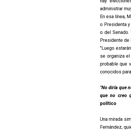
hay eleccione
administrar muy
En esa línea, 
o Presidenta y
o del Senado. 
Presidente de l
"Luego estarán
se organiza el
probable que v
conocidos para 
"No diría que 
que no creo q
político
Una mirada simi
Fernández, qui