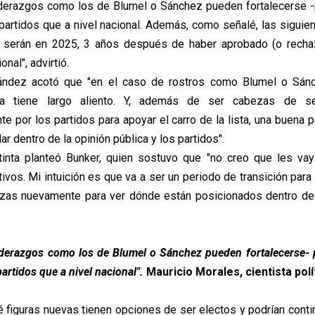
liderazgos como los de Blumel o Sánchez pueden fortalecerse 
partidos que a nivel nacional. Además, como señalé, las siguie
s serán en 2025, 3 años después de haber aprobado (o recha
onal", advirtió.
nández acotó que "en el caso de rostros como Blumel o Sánch
ía tiene largo aliento. Y, además de ser cabezas de se
e por los partidos para apoyar el carro de la lista, una buena p
r dentro de la opinión pública y los partidos".
tinta planteó Bunker, quien sostuvo que "no creo que les vay
vos. Mi intuición es que va a ser un periodo de transición para 
rzas nuevamente para ver dónde están posicionados dentro de 
liderazgos como los de Blumel o Sánchez pueden fortalecerse-
artidos que a nivel nacional".
Mauricio Morales, cientista polí
é figuras nuevas tienen opciones de ser electos y podrían contin