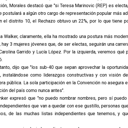
ción, Morales destacó que "si Teresa Marinovic (REP) es electa
 postulará a algún otro cargo de representación popular más ad
n el distrito 10, el Rechazo obtuvo un 22%, por lo que tiene p
isa Walker, claramente, ella ha mostrado una postura más moderna
 hay 3 mujeres jóvenes que, de ser electas, seguirán una carrera
Carolina Garrido y Lucía López. Por la izquierda, veremos qué 
ó.
tanto, dijo que "los sub-40 que sepan aprovechar la oportunid
a, instalándose como liderazgos constructivas y con visión de
era pública. La sola participación en la Convención no asegura e
nción del país como nunca antes".
unker expresó que "no puedo nombrar nombres, pero sí puedo 
ndependientes que van a quedar con ese gustillo, personas que
icos, de las muchas listas independientes que tenemos, y qu