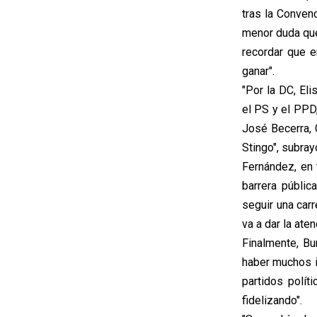
tras la Conven
menor duda que
recordar que e
ganar".
"Por la DC, El
el PS y el PPD,
José Becerra, 
Stingo", subray
Fernández, en 
barrera públic
seguir una carr
va a dar la ate
Finalmente, B
haber muchos i
partidos polít
fidelizando".