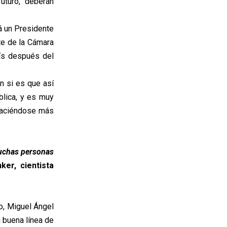
uturo, deberán
á un Presidente
te de la Cámara
aís después del
n si es que así
blica, y es muy
 haciéndose más
muchas personas
er, cientista
lo, Miguel Ángel
 buena línea de