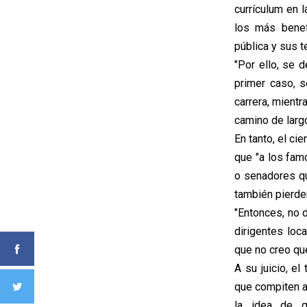
currículum en l
los más benef
pública y sus t
"Por ello, se d
primer caso, s
carrera, mientr
camino de largo
En tanto, el ci
que "a los famo
o senadores qu
también pierde
"Entonces, no 
dirigentes loc
que no creo que
A su juicio, e
que compiten a
la idea de q