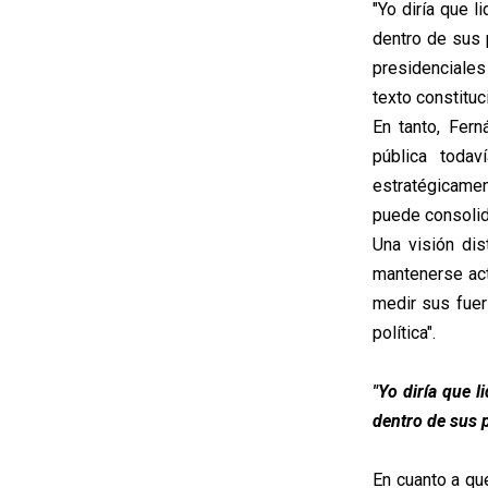
"Yo diría que 
dentro de sus 
presidenciale
texto constituci
En tanto, Fer
pública todav
estratégicament
puede consolida
Una visión dis
mantenerse acti
medir sus fue
política".
"Yo diría que 
dentro de sus p
En cuanto a qu