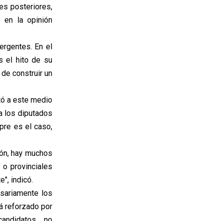
des posteriores,
 en la opinión
mergentes. En el
s el hito de su
 de construir un
ntó a este medio
 a los diputados
pre es el caso,
ión, hay muchos
 o provinciales
", indicó.
esariamente los
á reforzado por
andidatos, no