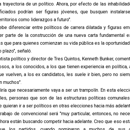
a trayectoria de un político. Ahora, por efecto de las inhabilida
iciados podrían ser figuras jóvenes, que busquen instalarse
erritorios como liderazgos a futuro".
ebe diferenciar entre políticos de carrera dilatada y figuras e
er parte de la construcción de una nueva carta fundamental e
as que para quienes comienzan su vida pública es la oportunidad
 plazo", señaló.
entista político y director de Tres Quintos, Kenneth Bunker, come
sos, a los conocidos, a los que tienen experiencia en política,
e vuelven, a los ex candidatos, les suele ir bien, pero no siem
n muchos".
diría que necesariamente vaya a ser un trampolín. En esta elecc
ales, personas que son de las estructuras políticas comunales
 quieran ir a ser políticos en otras elecciones hacia más adelante
l trabajo de convencional será "muy particular, entonces, no nec
hora están buscando competir hacia adelante. Creo que eso est
ue los partidos, cuando nominaron a muchos de sus c