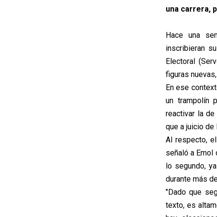
una carrera, 
Hace una sem
inscribieran s
Electoral (Ser
figuras nuevas
En ese context
un trampolín 
reactivar la d
que a juicio de
Al respecto, e
señaló a Emol 
lo segundo, ya
durante más de
"Dado que seg
texto, es alta