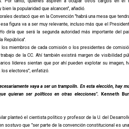
s. Por tanto, quienes aspiren a ocupar otros cargos en el f
 bien la popularidad que alcancen", añadió.
Morales destacó que en la Convención "habrá una mesa que tendr
 esa figura va a ser muy relevante, incluso más que el Presiden
Yo diría que será la segunda autoridad más importante del p
a República".
 los miembros de cada comisión o los presidentes de comisió
 trabajo de la CC. Ahí también existirá margen de visibilidad pú
arios líderes sientan que por ahí pueden explotar su imagen,
los electores", enfatizó.
necesariamente vaya a ser un trampolín. En esta elección, hay 
ue quieran ser políticos en otras elecciones".
Kenneth Bunk
lar planteó el cientista político y profesor de la U. del Desarrol
en sostuvo que "ser parte de la convención constitucional es una