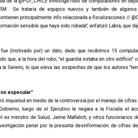
gada de la @PDI_CHILE investiga robo de computadores en depe
M . Se trataría de equipos nuevos y también de algunos
ontienen principalmente info relacionada a fiscalizaciones // @
ormación sensible que haya sido robada", enfatizó Labra, que di
fue (motivado por) un dato, dado que recibimos 15 computa
do que, a la hora del robo, "el guardia estaba en otro edificio"
a la Seremi, lo que eleva las sospechas de que los autores "ten
 no especular"
ró inquietud en medio de la controversia por el manejo de cifra
Gobierno, luego de el Ejecutivo le negara a la Fiscalía el a
el ex ministro de Salud, Jaime Mañalich, y otros funcionarios de
vestigación penal por la presunta desinformación de cifras de