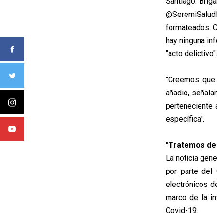
Santiago. Bri
@SeremiSaludR
formateados. C
hay ninguna inf
"acto delictivo".
"Creemos que 
añadió, señalan
perteneciente 
específica".
"Tratemos de
La noticia gene
por parte del 
electrónicos d
marco de la in
Covid-19.