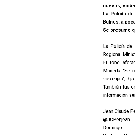
nuevos, embal
La Policía de
Bulnes, a poc
Se presume qu
La Policía de
Regional Minis
El robo afec
Moneda: "Se r
sus cajas", dij
También fueron
información sen
Jean Claude P
@JCPenjean
Domingo