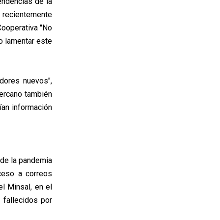
ndencias de la
 recientemente
Cooperativa "No
jo lamentar este
dores nuevos",
 cercano también
ían información
s de la pandemia
cceso a correos
l Minsal, en el
 fallecidos por