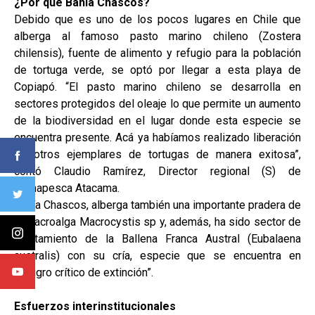
¿Por qué Bahía Chascos?
Debido que es uno de los pocos lugares en Chile que
alberga al famoso pasto marino chileno (Zostera
chilensis), fuente de alimento y refugio para la población
de tortuga verde, se optó por llegar a esta playa de
Copiapó. “El pasto marino chileno se desarrolla en
sectores protegidos del oleaje lo que permite un aumento
de la biodiversidad en el lugar donde esta especie se
encuentra presente. Acá ya habíamos realizado liberación
de otros ejemplares de tortugas de manera exitosa”,
contó Claudio Ramírez, Director regional (S) de
Sernapesca Atacama.
Bahía Chascos, alberga también una importante pradera de
la macroalga Macrocystis sp y, además, ha sido sector de
avistamiento de la Ballena Franca Austral (Eubalaena
australis) con su cría, especie que se encuentra en
“peligro crítico de extinción”.
Esfuerzos interinstitucionales