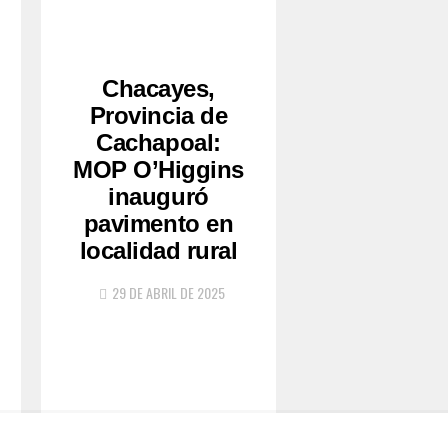
Chacayes,
Provincia de
Cachapoal:
MOP O’Higgins
inauguró
pavimento en
localidad rural
29 DE ABRIL DE 2025