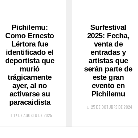
Pichilemu:
Surfestival
Como Ernesto
2025: Fecha,
Lértora fue
venta de
identificado el
entradas y
deportista que
artistas que
murió
serán parte de
trágicamente
este gran
ayer, al no
evento en
activarse su
Pichilemu
paracaidista
25 DE OCTUBRE DE 2024
17 DE AGOSTO DE 2025