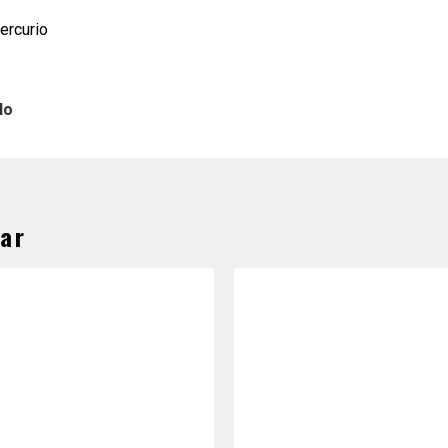
Mercurio
lo
ar