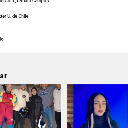
lo Colo", remató Campos.
tter U. de Chile
lo
ar