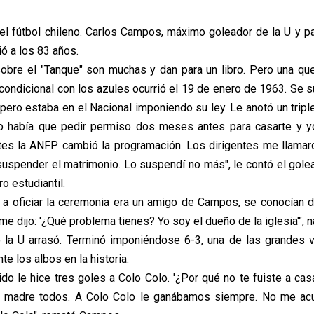
 el fútbol chileno. Carlos Campos, máximo goleador de la U y pa
ió a los 83 años.
sobre el "Tanque" son muchas y dan para un libro. Pero una q
ondicional con los azules ocurrió el 19 de enero de 1963. Se 
pero estaba en el Nacional imponiendo su ley. Le anotó un tripl
o había que pedir permiso dos meses antes para casarte y yo
tes la ANFP cambió la programación. Los dirigentes me llamar
suspender el matrimonio. Lo suspendí no más", le contó el golea
ro estudiantil.
a a oficiar la ceremonia era un amigo de Campos, se conocían del
 me dijo: '¿Qué problema tienes? Yo soy el dueño de la iglesia'", n
 la U arrasó. Terminó imponiéndose 6-3, una de las grandes v
te los albos en la historia.
tido le hice tres goles a Colo Colo. '¿Por qué no te fuiste a cas
 madre todos. A Colo Colo le ganábamos siempre. No me ac