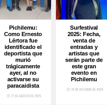
Pichilemu:
Surfestival
Como Ernesto
2025: Fecha,
Lértora fue
venta de
identificado el
entradas y
deportista que
artistas que
murió
serán parte de
trágicamente
este gran
ayer, al no
evento en
activarse su
Pichilemu
paracaidista
25 DE OCTUBRE DE 2024
17 DE AGOSTO DE 2025