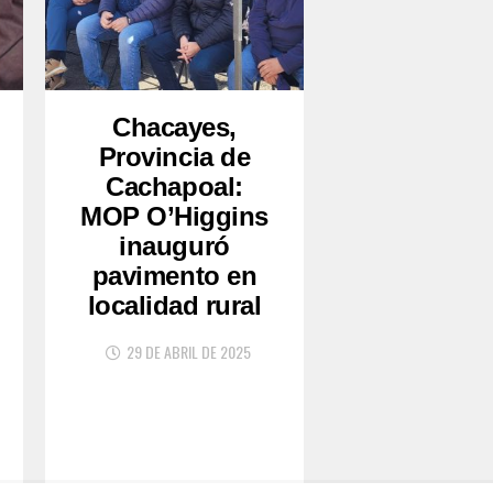
Chacayes,
Provincia de
Cachapoal:
MOP O’Higgins
inauguró
pavimento en
localidad rural
29 DE ABRIL DE 2025