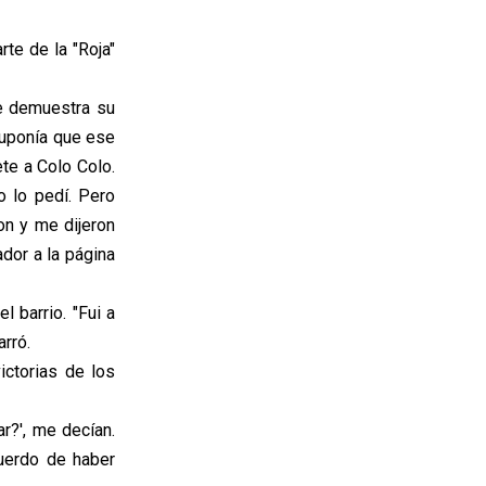
rte de la "Roja"
ue demuestra su
suponía que ese
ete a Colo Colo.
 lo pedí. Pero
on y me dijeron
dor a la página
 barrio. "Fui a
arró.
ictorias de los
ar?', me decían.
uerdo de haber