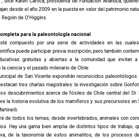
a”, dice Karen Caroca, presidenta de Fundación Añañuca, quiene
abajan desde el año 2009 en la puesta en valor del patrimonio natur
a Región de O'Higgins.
mpleta para la paleontología nacional
stá compuesto por una serie de actividades en las cuale
ntífica puede participar previa inscripción, pero también conte
educativas gratuitas y abiertas a la comunidad que invitan a
a ciencia y el pasado milenario de Chile.
unicipal de San Vicente expondrán reconocidos paleontólogos 
estacan tres charlas magistrales: la investigación sobre Gonfot
los descubrimientos acerca de fósiles de Chile central del Dr. D
re la historia evolutiva de los mamíferos y sus precursores en
artinelli.
rá de todos los temas; desde invertebrados, animales con conc
ios. Hay una gama bien amplia de distintos tipos de trabajo, q
tiva, de la taxonomía de estos animalitos, de los procesos d