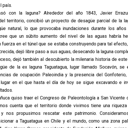
l país.
ó con la laguna? Alrededor del año 1843, Javier Errazu
l territorio, concibió un proyecto de desagüe parcial de la la
güe natural, lo que provocaba inundaciones durante los años
 cree que un súbito aumento del nivel de las aguas habría h
n fuerza en el túnel que se estaba construyendo para tal efecto,
 crecida, dejó libre paso a sus aguas, desecando la laguna comp
ceso, dejó también al descubierto la milenaria historia de este t
güe de la ex laguna Taguatagua, lugar llamado Socavón, se e
ncias de ocupación Paleoindia y la presencia del Gonfoterio
 lugar en el que hasta el día de hoy se sigue excavando e in
ltados.
ñuca quiso traer el Congreso de Paleontología a San Vicente
os cuenta que el territorio donde vivimos tiene una riqueza
e y nos propusimos rescatar este patrimonio. Consideram
sicionar a Taguatagua en Chile y el mundo, como una zona pal