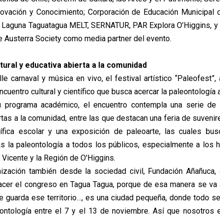
novación y Conocimiento; Corporación de Educación Municipal 
 Laguna Taguatagua MELT, SERNATUR, PAR Explora O’Higgins, y
e Austerra Society como media partner del evento.
tural y educativa abierta a la comunidad
e carnaval y música en vivo, el festival artístico “Paleofest”,
encuentro cultural y científico que busca acercar la paleontología 
programa académico, el encuentro contempla una serie de 
tas a la comunidad, entre las que destacan una feria de suvenir
tífica escolar y una exposición de paleoarte, las cuales bu
as la paleontología a todos los públicos, especialmente a los h
Vicente y la Región de O'Higgins.
nización también desde la sociedad civil, Fundación Añañuca,
acer el congreso en Tagua Tagua, porque de esa manera se va 
e guarda ese territorio…, es una ciudad pequeña, donde todo s
eontología entre el 7 y el 13 de noviembre. Así que nosotro