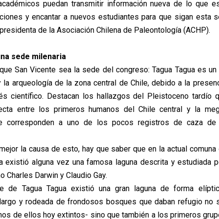
académicos puedan transmitir información nueva de lo que est
ciones y encantar a nuevos estudiantes para que sigan esta 
presidenta de la Asociación Chilena de Paleontología (ACHP).
na sede milenaria
 que San Vicente sea la sede del congreso: Tagua Tagua es un 
y la arqueología de la zona central de Chile, debido a la presen
rés científico. Destacan los hallazgos del Pleistoceno tardío q
recta entre los primeros humanos del Chile central y la meg
ue corresponden a uno de los pocos registros de caza de
mejor la causa de esto, hay que saber que en la actual comuna
 existió alguna vez una famosa laguna descrita y estudiada 
o Charles Darwin y Claudio Gay.
e de Tagua Tagua existió una gran laguna de forma elípt
 largo y rodeada de frondosos bosques que daban refugio no s
nos de ellos hoy extintos- sino que también a los primeros gr