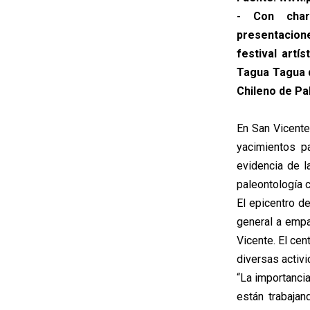
- Con charl
presentacione
festival artí
Tagua Tagua d
Chileno de Pa
En San Vicente
yacimientos p
evidencia de 
paleontología c
El epicentro d
general a empa
Vicente. El ce
diversas activ
“La importanci
están trabajand