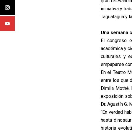
gran relevanci
iniciativa y tr
Taguatagua y l
Una semana co
El congreso e
académica y cie
culturales y 
empaparse con l
En el Teatro M
entre los que d
Dimila Mothé, 
exposición sob
Dr. Agustín G. M
“En verdad hab
hasta dinosaur
historia evolu