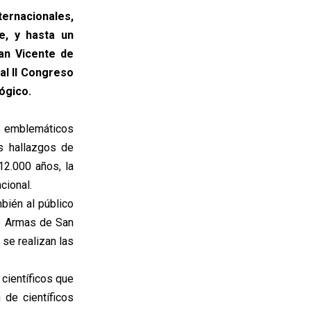
rnacionales,
te, y hasta un
San Vicente de
al II Congreso
ógico.
us emblemáticos
s hallazgos de
2.000 años, la
cional.
bién al público
de Armas de San
se realizan las
científicos que
n de científicos