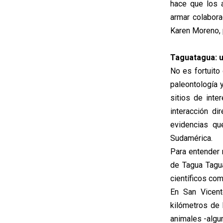
hace que los 
armar colabora
Karen Moreno, 
Taguatagua: u
No es fortuito
paleontología 
sitios de inte
interacción di
evidencias q
Sudamérica.
Para entender 
de Tagua Tagua
científicos com
En San Vicent
kilómetros de
animales -algu