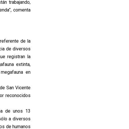
án trabajando,
senda”, comenta
referente de la
cia de diversos
ue registran la
afauna extinta,
 megafauna en
 de San Vicente
por reconocidos
ica de unos 13
ólo a diversos
upos de humanos