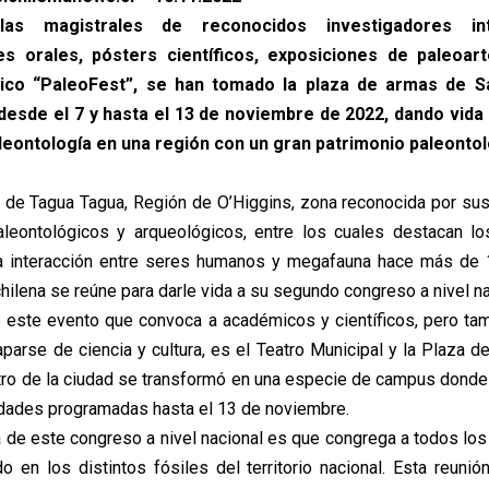
as magistrales de reconocidos investigadores inte
s orales, pósters científicos, exposiciones de paleoar
stico “PaleoFest”, se han tomado la plaza de armas de 
esde el 7 y hasta el 13 de noviembre de 2022, dando vida 
leontología en una región con un gran patrimonio paleontol
 de Tagua Tagua, Región de O’Higgins, zona reconocida por s
aleontológicos y arqueológicos, entre los cuales destacan lo
la interacción entre seres humanos y megafauna hace más de 1
hilena se reúne para darle vida a su segundo congreso a nivel na
e este evento que convoca a académicos y científicos, pero tam
parse de ciencia y cultura, es el Teatro Municipal y la Plaza 
ntro de la ciudad se transformó en una especie de campus donde 
idades programadas hasta el 13 de noviembre.
a de este congreso a nivel nacional es que congrega a todos los 
o en los distintos fósiles del territorio nacional. Esta reunió