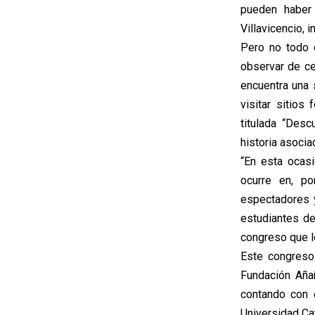
pueden haber 
Villavicencio, 
Pero no todo 
observar de ce
encuentra una 
visitar sitio
titulada “Des
historia asocia
“En esta ocasi
ocurre en, po
espectadores 
estudiantes de
congreso que lo
Este congreso
Fundación Aña
contando con e
Universidad Cat