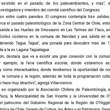
existido en el pasado, de los paleoambientes, y más”, d
investigadora y miembro del comité científico del Congreso.
es entre cuatro paredes. El congreso contempla tres salidas 
rca el pasado paleontológico de la Zona Central de Chile, entr
salida a las Huellas de Dinosaurio en Las Termas del Flaco, e
s fósiles costeros en la comuna de Navidad y una salida en 
cubriendo Tagua Tagua”, una jornada para descubrir más de 
da a la ex Laguna Taguatagua.
ón, destaca que va a existir una gran conexión con la comun
r ejemplo, la feria científica escolar, donde estaremos a
y como interactuantes, donde tendremos la oportunidad de com
 la comuna y la región, además de toda la programación cultu
 hace muy atractivo”, agrega Villavicencio.
 es organizado por la Asociación Chilena de Paleontología, e
ñuca, la Municipalidad de San Vicente y la Universidad de O’
l patrocinio del Gobierno Regional de la Región de O’Higgins
ólica de Chile; Seremi de Cultura, las Artes y el Patrimonio; Ser