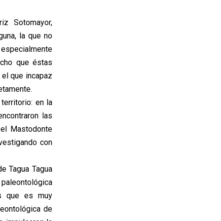
riz Sotomayor,
guna, la que no
 especialmente
echo que éstas
 el que incapaz
letamente.
erritorio: en la
ncontraron las
, el Mastodonte
vestigando con
 de Tagua Tagua
 paleontológica
os que es muy
eontológica de