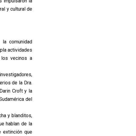
s impulsaron la
al y cultural de
s la comunidad
mpla actividades
 los vecinos a
investigadores,
erios de la Dra.
arin Croft y la
 Sudamérica del
ha y blanditos,
ue hablan de la
e extinción que