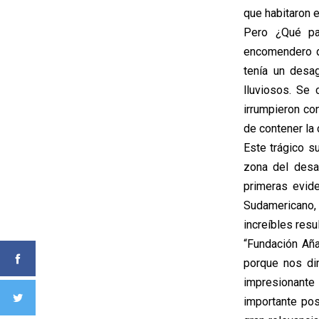
que habitaron e
Pero ¿Qué pas
encomendero de
tenía un desa
lluviosos. Se
irrumpieron co
de contener la
Este trágico su
zona del desa
primeras evide
Sudamericano,
increíbles resu
“Fundación Aña
porque nos dim
impresionant
importante po