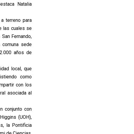
estaca Natalia
a terreno para
e las cuales se
n San Fernando,
la comuna sede
12.000 años de
idad local, que
sistiendo como
partir con los
ral asociada al
n conjunto con
Higgins (UOH),
, la Pontificia
emi de Ciencias,