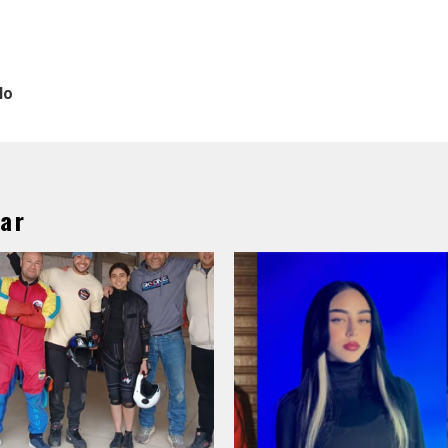
lo
ar