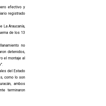
ero efectivo y
ario registrado
e La Araucanía,
quema de los 13
llanamiento no
aron detenidos,
ro el montaje al
".
ales del Estado
es, como lo son
uracán, ambos
nte terminaron