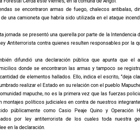
a Forestal Cerda este viernes, en la comuna de Angol.
endas se encontraron armas de fuego, chalecos antibalas, din
de una camioneta que habría sido utilizada en el ataque incendi
 jornada se presentó una querella por parte de la Intendencia d
Ley Antiterrorista contra quienes resulten responsables por la 
mbién difundió una declaración pública que apunta que el a
micilios donde se encontraron las armas y tampoco se registr
cantidad de elementos hallados. Ello, indica el escrito, "deja cla
umbrado realizar el Estado en su relación con el pueblo Mapuche
comunidad mapuche, no es la primera vez que las fuerzas polici
an montajes políticos judiciales en contra de nuestros integrant
cido públicamente como Casio Peaje Quino y Operación H
ados por ley antiterrorista de los cuales toda nuestra ge
lee en la declaración.