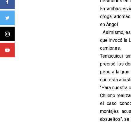
destruidos en l
En ambas vivi
droga, además 
en Angol.
Asimismo, esta
que invocó la 
camiones.
Temucuicui ta
precisó los do
pese a la gran 
que está acost
"Para nuestra 
Chileno realiz
el caso cono
montajes acus
absueltos", se 