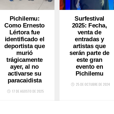
Pichilemu:
Surfestival
Como Ernesto
2025: Fecha,
Lértora fue
venta de
identificado el
entradas y
deportista que
artistas que
murió
serán parte de
trágicamente
este gran
ayer, al no
evento en
activarse su
Pichilemu
paracaidista
25 DE OCTUBRE DE 2024
17 DE AGOSTO DE 2025