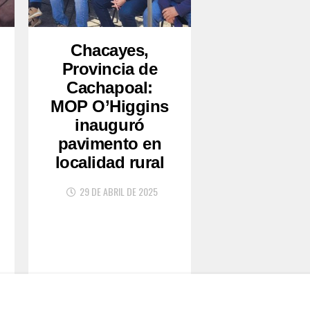
Chacayes,
Provincia de
Cachapoal:
MOP O’Higgins
inauguró
pavimento en
localidad rural
29 DE ABRIL DE 2025