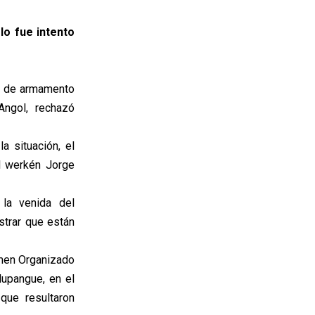
lo fue intento
d de armamento
Angol, rechazó
 situación, el
el werkén Jorge
 la venida del
ostrar que están
imen Organizado
Nupangue, en el
que resultaron