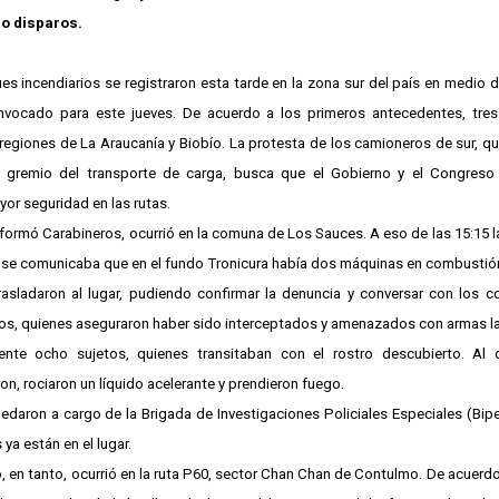
do disparos.
s incendiarios se registraron esta tarde en la zona sur del país en medio de
nvocado para este jueves. De acuerdo a los primeros antecedentes, tre
egiones de La Araucanía y Biobío. La protesta de los camioneros de sur, 
l gremio del transporte de carga, busca que el Gobierno y el Congres
r seguridad en las rutas.
nformó Carabineros, ocurrió en la comuna de Los Sauces. A eso de las 15:15 la
l se comunicaba que en el fundo Tronicura había dos máquinas en combustió
rasladaron al lugar, pudiendo confirmar la denuncia y conversar con los 
os, quienes aseguraron haber sido interceptados y amenazados con armas l
nte ocho sujetos, quienes transitaban con el rostro descubierto. Al 
n, rociaron un líquido acelerante y prendieron fuego.
uedaron a cargo de la Brigada de Investigaciones Policiales Especiales (Bipe
 ya están en el lugar.
 en tanto, ocurrió en la ruta P60, sector Chan Chan de Contulmo. De acuerdo