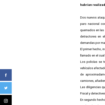
habrían realiza
Dos nuevos ataque
paro nacional co
quemados en las r
detractores en e
demandas por mayo
El primer hecho, i
llamado en el cua
Los policías se t
vehículos afectad
de aproximadame
camiones, añadiero
Las diligencias q
Fiscal y detectives
En segundo hecho,