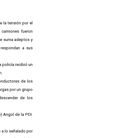
 la tensión por el
s camiones fueron
que suma adeptos y
o respondan a sus
 policía recibió un
n.
conductores de los
argas por un grupo
descender de los
) Angol de la PDI.
 a lo señalado por