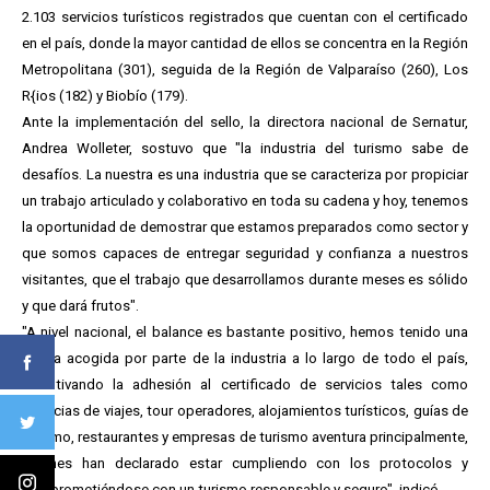
2.103 servicios turísticos registrados que cuentan con el certificado
en el país, donde la mayor cantidad de ellos se concentra en la Región
Metropolitana (301), seguida de la Región de Valparaíso (260), Los
R{ios (182) y Biobío (179).
Ante la implementación del sello, la directora nacional de Sernatur,
Andrea Wolleter, sostuvo que "la industria del turismo sabe de
desafíos. La nuestra es una industria que se caracteriza por propiciar
un trabajo articulado y colaborativo en toda su cadena y hoy, tenemos
la oportunidad de demostrar que estamos preparados como sector y
que somos capaces de entregar seguridad y confianza a nuestros
visitantes, que el trabajo que desarrollamos durante meses es sólido
y que dará frutos".
"A nivel nacional, el balance es bastante positivo, hemos tenido una
buena acogida por parte de la industria a lo largo de todo el país,
incentivando la adhesión al certificado de servicios tales como
agencias de viajes, tour operadores, alojamientos turísticos, guías de
turismo, restaurantes y empresas de turismo aventura principalmente,
quienes han declarado estar cumpliendo con los protocolos y
comprometiéndose con un turismo responsable y seguro", indicó.