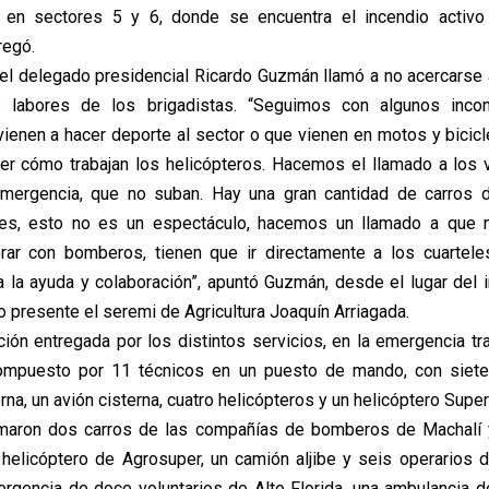
n en sectores 5 y 6, donde se encuentra el incendio activo
regó.
, el delegado presidencial Ricardo Guzmán llamó a no acercarse a
s labores de los brigadistas. “Seguimos con algunos inco
ienen a hacer deporte al sector o que vienen en motos y bicicle
er cómo trabajan los helicópteros. Hacemos el llamado a los
mergencia, que no suban. Hay una gran cantidad de carros
bes, esto no es un espectáculo, hacemos un llamado a que 
orar con bomberos, tienen que ir directamente a los cuartele
a la ayuda y colaboración”, apuntó Guzmán, desde el lugar del 
o presente el seremi de Agricultura Joaquín Arriagada.
ión entregada por los distintos servicios, en la emergencia tr
ompuesto por 11 técnicos en un puesto de mando, con siete 
na, un avión cisterna, cuatro helicópteros y un helicóptero Sup
umaron dos carros de las compañías de bomberos de Machalí 
n helicóptero de Agrosuper, un camión aljibe y seis operarios 
rgencia de doce voluntarios de Alto Florida, una ambulancia d