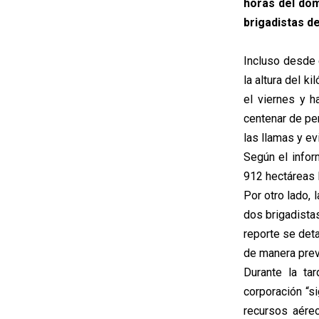
horas del dom
brigadistas d
Incluso desde 
la altura del k
el viernes y h
centenar de pe
las llamas y ev
Según el infor
912 hectáreas l
Por otro lado,
dos brigadista
reporte se deta
de manera prev
Durante la ta
corporación “s
recursos aére