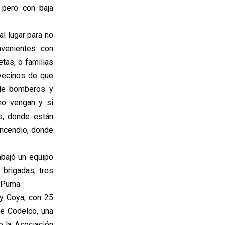
 pero con baja
l lugar para no
nvenientes con
tas, o familias
 vecinos de que
 de bomberos y
no vengan y si
s, donde están
incendio, donde
abajó un equipo
brigadas, tres
erPuma.
y Coya, con 25
de Codelco, una
e la Asociación