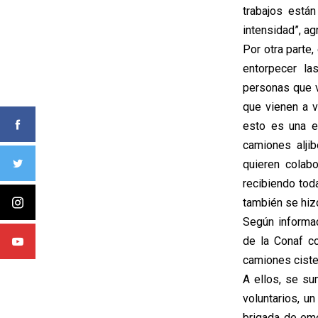
trabajos está
intensidad”, ag
Por otra parte
entorpecer la
personas que v
que vienen a v
esto es una e
camiones alji
quieren colab
recibiendo tod
también se hiz
Según informac
de la Conaf c
camiones cister
A ellos, se s
voluntarios, u
brigada de eme