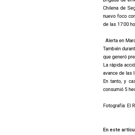
Chilena de Seg
nuevo foco com
de las 17:00 ho
Alerta en Mar
También durante
que generó pre
La rápida acci
avance de las l
En tanto, y c
consumió 5 hec
Fotografía: El 
En este artícu