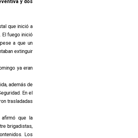
eventiva y dos
al que inició a
 El fuego inició
, pese a que un
taban extinguir
domingo ya eran
uida, además de
eguridad. En el
eron trasladadas
 afirmó que la
re brigadistas,
ontenidos. Los