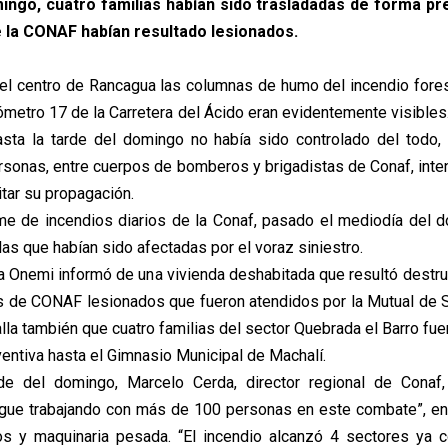
ingo, cuatro familias habían sido trasladadas de forma pr
e la CONAF habían resultado lesionados.
el centro de Rancagua las columnas de humo del incendio forest
ilómetro 17 de la Carretera del Ácido eran evidentemente visibles.
asta la tarde del domingo no había sido controlado del todo
rsonas, entre cuerpos de bomberos y brigadistas de Conaf, inten
itar su propagación.
me de incendios diarios de la Conaf, pasado el mediodía del 
as que habían sido afectadas por el voraz siniestro.
 la Onemi informó de una vivienda deshabitada que resultó destr
s de CONAF lesionados que fueron atendidos por la Mutual de S
lla también que cuatro familias del sector Quebrada el Barro fu
entiva hasta el Gimnasio Municipal de Machalí.
rde del domingo, Marcelo Cerda, director regional de Conaf,
igue trabajando con más de 100 personas en este combate”, ent
os y maquinaria pesada. “El incendio alcanzó 4 sectores ya c