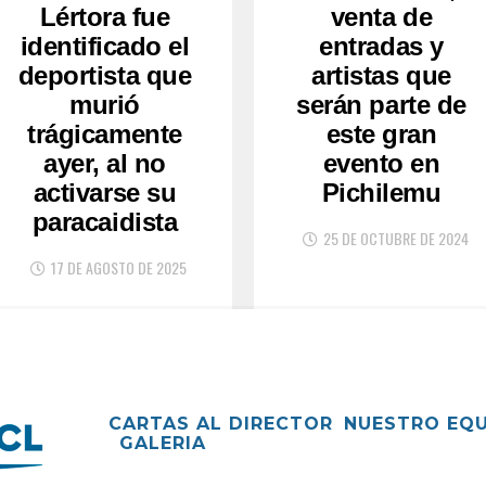
Lértora fue
venta de
identificado el
entradas y
deportista que
artistas que
murió
serán parte de
trágicamente
este gran
ayer, al no
evento en
activarse su
Pichilemu
paracaidista
25 DE OCTUBRE DE 2024
17 DE AGOSTO DE 2025
CARTAS AL DIRECTOR
NUESTRO EQ
GALERIA