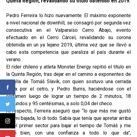
Quinta Región, revalidando su título obtenido en 2019.
Pedro Ferreira lo hizo nuevamente. El máximo exponente
a nivel nacional de downhill, se consagró por segunda vez
consecutiva en el Valparaíso Cerro Abajo, evento
efectuado en el Cerro Cárcel, revalidando su corona
obtenida en un ya lejano 2019, última vez que se llevó a
cabo esta competencia que paraliza al país durante el
verano.
El rider chileno y atleta Monster Energy repitió el título en
la Quinta Región, tras dejar en el camino a exponentes de
la talla de Tomáš Slavík, con quien sostuvo una cerrada
lucha por el cetro, y Pedro Burns, haciéndose con el
certamen luego de lograr un tiempo de 2 minutos, 18
segundos y 95 centésimas, a solo 0,04 del checo.
Al respecto, Ferreira aseguró que “lo que más me gustó
fue mi bajada, lo di todo. Sabía que tenía que apretar arriba
en el primer sector para bajar el tiempo de Tomáš y me
salió bien, con una confianza a todo lo que da”,