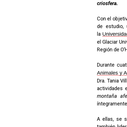
criosfera.
Con el objeti
de estudio, 
la
Universida
el Glaciar Un
Región de O’
Durante cuat
Animales y A
Dra. Tania Vi
actividades 
montaña afe
íntegramente
A ellas, se 
también lider