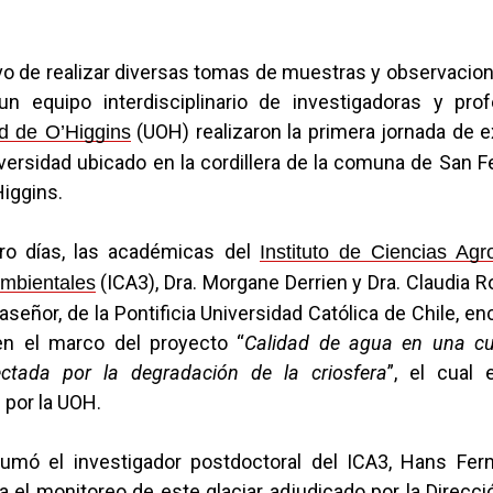
vo de realizar diversas tomas de muestras y observacio
un equipo interdisciplinario de investigadoras y pro
(UOH) realizaron la primera jornada de e
d de O’Higgins
iversidad ubicado en la cordillera de la comuna de San F
Higgins.
ro días, las académicas del
Instituto de Ciencias Agro
(ICA3), Dra. Morgane Derrien y Dra. Claudia Ro
mbientales
llaseñor, de la Pontificia Universidad Católica de Chile, e
en el marco del proyecto “
Calidad de agua en una cu
ctada por la degradación de la criosfera
”, el cual 
 por la UOH.
sumó el investigador postdoctoral del ICA3, Hans Fer
a el monitoreo de este glaciar adjudicado por la Direcc