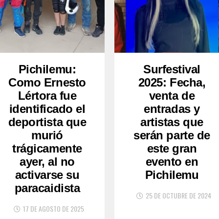
Pichilemu:
Surfestival
Como Ernesto
2025: Fecha,
Lértora fue
venta de
identificado el
entradas y
deportista que
artistas que
murió
serán parte de
trágicamente
este gran
ayer, al no
evento en
activarse su
Pichilemu
paracaidista
25 DE OCTUBRE DE 2024
17 DE AGOSTO DE 2025