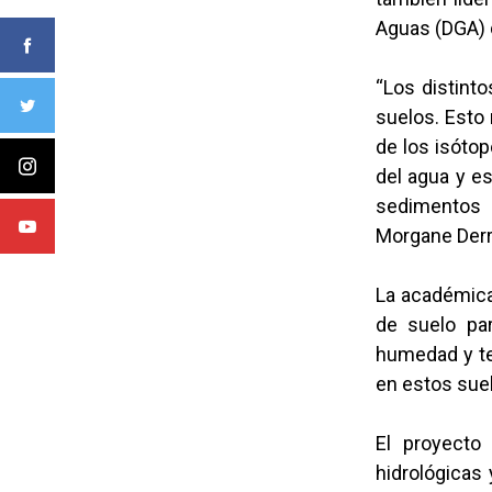
Aguas (DGA) d
“Los distint
suelos. Esto 
de los isótop
del agua y e
sedimentos a
Morgane Derr
La académica
de suelo par
humedad y tem
en estos suel
El proyecto 
hidrológicas