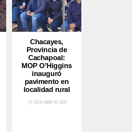
Chacayes,
Provincia de
Cachapoal:
MOP O’Higgins
inauguró
pavimento en
localidad rural
29 DE ABRIL DE 2025