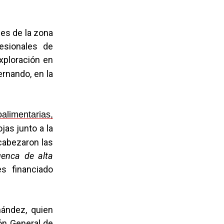
nes de la zona
fesionales de
xploración en
ernando, en la
alimentarias,
jas junto a la
ncabezaron las
enca de alta
es financiado
nández, quien
ión General de