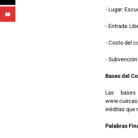
- Lugar: Escu
- Entrada: Li
- Costo del 
- Subvención
Bases del C
Las bases
www.cuecasa
inéditas que r
Palabras Fin