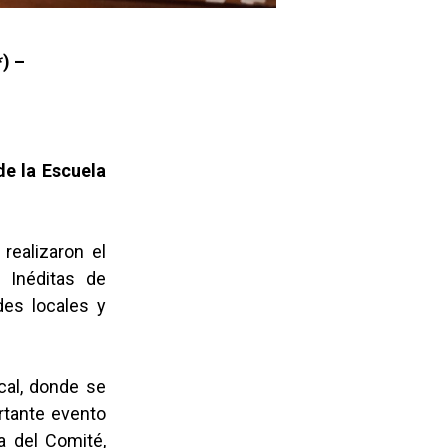
) –
de la Escuela
realizaron el
 Inéditas de
des locales y
cal, donde se
rtante evento
a del Comité,