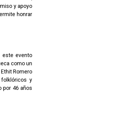
omiso y apoyo
permite honrar
e este evento
cueca como un
l Ethit Romero
folklóricos y
o por 46 años