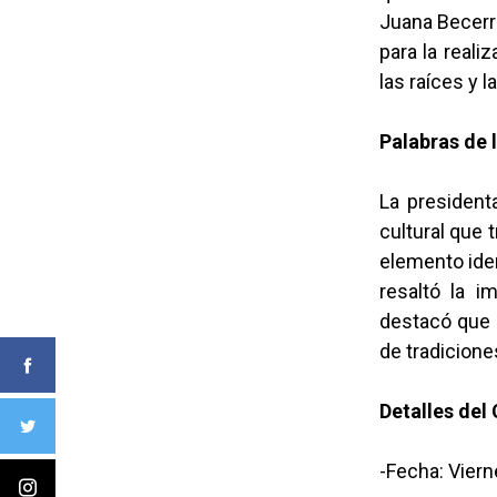
Juana Becerr
para la reali
las raíces y l
Palabras de l
La president
cultural que
elemento iden
resaltó la i
destacó que 
de tradicione
Detalles del
-Fecha: Vier