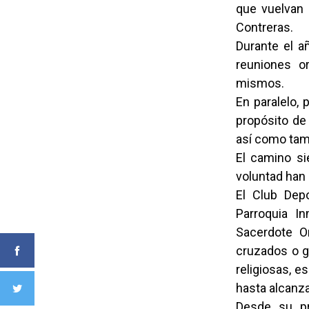
que vuelvan 
Contreras.
Durante el a
reuniones or
mismos.
En paralelo, 
propósito de
así como tamb
El camino si
voluntad han 
El Club Dep
Parroquia In
Sacerdote O
cruzados o g
religiosas, e
hasta alcanz
Desde su pr