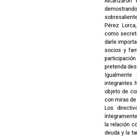
Alcanzaron 
demostrand
sobresaliente
Pérez Lorca
como secret
darle importa
socios y fam
participació
pretenda desa
Igualmente
integrantes 
objeto de con
con miras de
Los directi
íntegramente
la relación 
deuda y la t