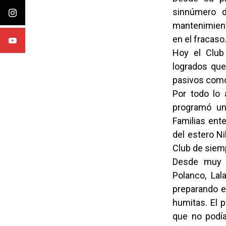
sinnúmero d
mantenimient
en el fracaso
Hoy el Club 
logrados que
pasivos como
Por todo lo 
programó un
Familias ent
del estero Ni
Club de siem
Desde muy 
Polanco, Lal
preparando el
humitas. El p
que no podía