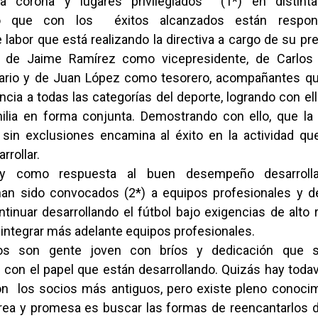
la corona y lugares privilegiados (1*) en distinta
o que con los éxitos alcanzados están respon
 labor que está realizando la directiva a cargo de su p
, de Jaime Ramírez como vicepresidente, de Carlo
ario y de Juan López como tesorero, acompañantes qu
ncia a todas las categorías del deporte, logrando con ell
ilia en forma conjunta. Demostrando con ello, que la 
n sin exclusiones encamina al éxito en la actividad q
rrollar.
 y como respuesta al buen desempeño desarroll
han sido convocados (2*) a equipos profesionales y de
tinuar desarrollando el fútbol bajo exigencias de alto
 integrar más adelante equipos profesionales.
vos son gente joven con bríos y dedicación que s
 con el papel que están desarrollando. Quizás hay todav
con los socios más antiguos, pero existe pleno conoci
area y promesa es buscar las formas de reencantarlos 