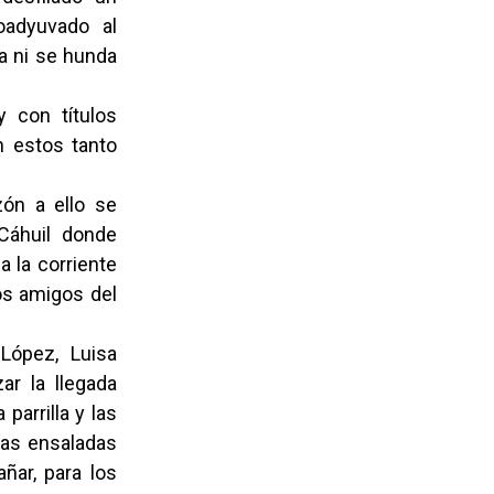
oadyuvado al
a ni se hunda
y con títulos
n estos tanto
zón a ello se
Cáhuil donde
 la corriente
los amigos del
ópez, Luisa
ar la llegada
parrilla y las
 las ensaladas
ñar, para los