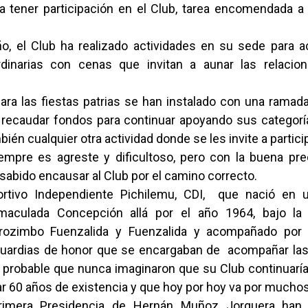
a tener participación en el Club, tarea encomendada a
ño, el Club ha realizado actividades en su sede para 
dinarias con cenas que invitan a aunar las relacio
para las fiestas patrias se han instalado con una ramad
 recaudar fondos para continuar apoyando sus categorí
ién cualquier otra actividad donde se les invite a particip
empre es agreste y dificultoso, pero con la buena pre
sabido encausar al Club por el camino correcto.
ortivo Independiente Pichilemu, CDI, que nació en u
maculada Concepción allá por el año 1964, bajo la i
rozimbo Fuenzalida y Fuenzalida y acompañado por
uardias de honor que se encargaban de acompañar la
s probable que nunca imaginaron que su Club continuarí
ar 60 años de existencia y que hoy por hoy va por mucho
imera Presidencia de Hernán Muñoz Jorquera han 