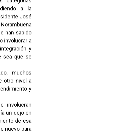
s categorías
diendo a la
residente José
s Norambuena
e han sabido
o involucrar a
integración y
ue sea que se
ado, muchos
 otro nivel a
 rendimiento y
e involucran
ía un dejo en
miento de esa
de nuevo para