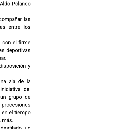
 Aldo Polanco
acompañar las
nes entre los
a con el firme
as deportivas
ar.
disposición y
na ala de la
niciativa del
 un grupo de
s procesiones
a en el tiempo
s más.
desfilado un