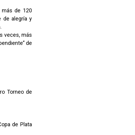
s más de 120
 de alegría y
.
as veces, más
ependiente” de
ro Torneo de
Copa de Plata