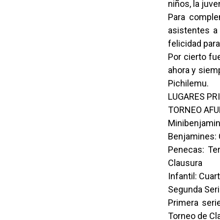
niños, la juve
Para comple
asistentes a
felicidad par
Por cierto f
ahora y siemp
Pichilemu.
LUGARES PRI
TORNEO AFU
Minibenjamin
Benjamines: 
Penecas: Te
Clausura
Infantil: Cua
Segunda Seri
Primera seri
Torneo de Cl