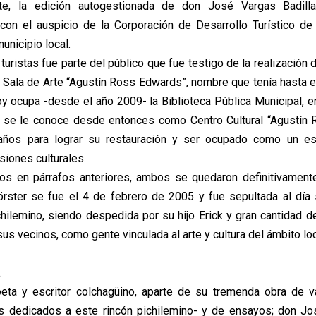
te, la edición autogestionada de don José Vargas Badill
 con el auspicio de la Corporación de Desarrollo Turístico de
municipio local.
turistas fue parte del público que fue testigo de la realizació
la Sala de Arte “Agustín Ross Edwards”, nombre que tenía hasta
y ocupa -desde el año 2009- la Biblioteca Pública Municipal, en 
e se le conoce desde entonces como Centro Cultural “Agustín 
años para lograr su restauración y ser ocupado como un es
siones culturales.
os en párrafos anteriores, ambos se quedaron definitivament
örster se fue el 4 de febrero de 2005 y fue sepultada al día 
hilemino, siendo despedida por su hijo Erick y gran cantidad 
sus vecinos, como gente vinculada al arte y cultura del ámbito loc
a
oeta y escritor colchagüino, aparte de su tremenda obra de v
s dedicados a este rincón pichilemino- y de ensayos; don Jo