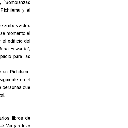
a, “Semblanzas
 Pichilemu y el
n de ambos actos
 ese momento el
el edificio del
Ross Edwards”;
pacio para las
e en Pichilemu.
siguiente en el
de personas que
al.
arios libros de
sé Vargas tuvo