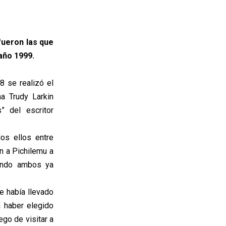
fueron las que
 año 1999.
8 se realizó el
na Trudy Larkin
” del escritor
os ellos entre
n a Pichilemu a
uando ambos ya
e había llevado
a haber elegido
ego de visitar a