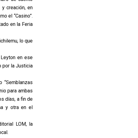
 y creación, en
omo el “Casino”.
tado en la Feria
ichilemu, lo que
s Leyton en ese
 por la Justicia
bro “Semblanzas
inio para ambas
s días, a fin de
a y otra en el
itorial LOM, la
cal.