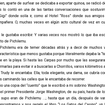
uien, aparte de surfear se dedicaba a exportar quinoa, se radicó d
os lo contó en una de las tantas conversaciones que sostuvi
“Gigi” donde solía ir, como al Hotel “Ross” donde sus amigos
mpañera. O, muchas veces en algún acto cultural de vez en c
le gustaba escribir. Y varias veces nos mostró lo que iba es
to de Pichilemu.
e Pichilemu era de temer décadas atrás y a decir de muchos 
aracterística que menos gustaba porque literalmente dejaba la “t
le en la playa. Si hasta las Carpas por mucho que las asegurara
marlas para evitar ir a buscarlas a Chorrillos, varios kilómetros a
 Trudy le encantaba. Ella, toda elegante, una dama, se cubría co
 caminando las calles que le encantaba de recorrer.
io una copia del “cuento” que le escribió a mi sobrino Washingt
 el primer Presidente Jorge Washington, de su país, hasta de l
 supo eran de Pichilemu ….; hasta que un día, después de va
encontramos y nos regalo el libro “Los Gatos del Casino”, un 