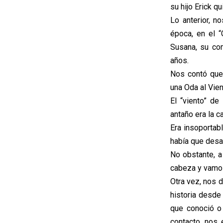
su hijo Erick q
Lo anterior, n
época, en el 
Susana, su co
años.
Nos contó que 
una Oda al Vien
El “viento” d
antaño era la c
Era insoportab
había que desar
No obstante, a
cabeza y vamos
Otra vez, nos d
historia desde
que conoció o
contacto, nos 