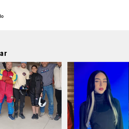
lo
ar