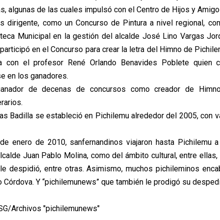
vas, algunas de las cuales impulsó con el Centro de Hijos y Amig
s dirigente, como un Concurso de Pintura a nivel regional, con
oteca Municipal en la gestión del alcalde José Lino Vargas Jor
articipó en el Concurso para crear la letra del Himno de Pichil
a con el profesor René Orlando Benavides Poblete quien c
e en los ganadores.
ganador de decenas de concursos como creador de Himnos
rarios.
s Badilla se estableció en Pichilemu alrededor del 2005, con var
 de enero de 2010, sanfernandinos viajaron hasta Pichilemu a
alcalde Juan Pablo Molina, como del ámbito cultural, entre ellas,
 le despidió, entre otras. Asimismo, muchos pichileminos enc
o Córdova. Y “pichilemunews” que también le prodigó su desped
SG/Archivos "pichilemunews"