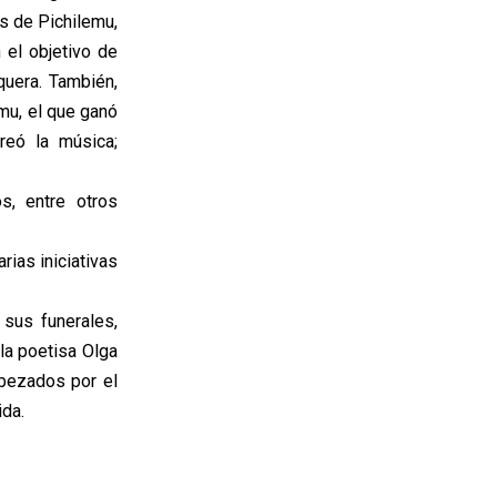
os de Pichilemu,
 el objetivo de
quera. También,
emu, el que ganó
reó la música;
, entre otros
ias iniciativas
 sus funerales,
 la poetisa Olga
abezados por el
ida.