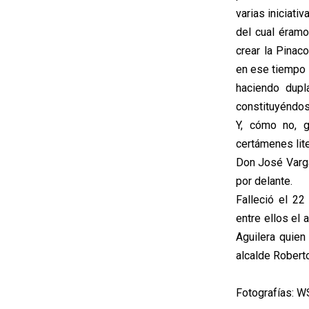
varias iniciati
del cual éramo
crear la Pinac
en ese tiempo p
haciendo dupl
constituyéndos
Y, cómo no, 
certámenes lite
Don José Varga
por delante.
Falleció el 22
entre ellos el 
Aguilera quien
alcalde Robert
Fotografías: W