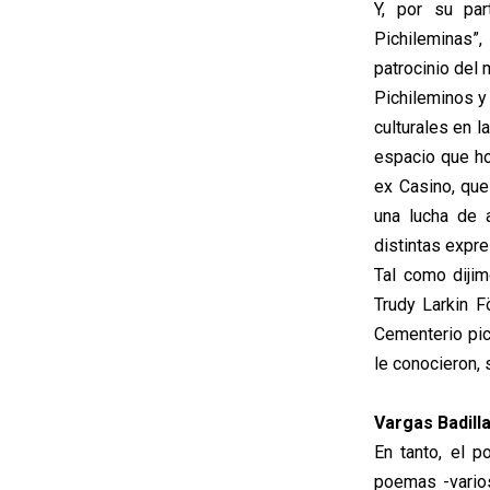
Y, por su par
Pichileminas”,
patrocinio del 
Pichileminos y 
culturales en 
espacio que ho
ex Casino, qu
una lucha de 
distintas expre
Tal como dijim
Trudy Larkin F
Cementerio pic
le conocieron, 
Vargas Badill
En tanto, el p
poemas -vario