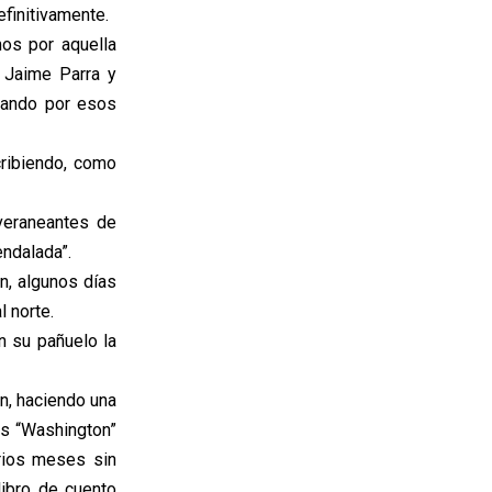
efinitivamente.
mos por aquella
 Jaime Parra y
uando por esos
cribiendo, como
veraneantes de
endalada”.
n, algunos días
l norte.
n su pañuelo la
on, haciendo una
os “Washington”
rios meses sin
libro de cuento