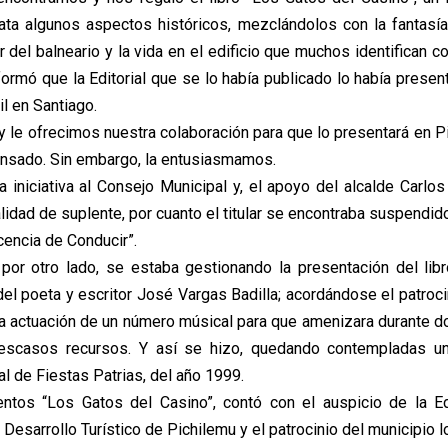
elata algunos aspectos históricos, mezclándolos con la fantasía
r del balneario y la vida en el edificio que muchos identifican c
formó que la Editorial que se lo había publicado lo había presen
il en Santiago.
y le ofrecimos nuestra colaboración para que lo presentará en P
pensado. Sin embargo, la entusiasmamos.
 iniciativa al Consejo Municipal y, el apoyo del alcalde Carlo
dad de suplente, por cuanto el titular se encontraba suspendido
cencia de Conducir”.
 por otro lado, se estaba gestionando la presentación del li
del poeta y escritor José Vargas Badilla; acordándose el patroc
la actuación de un número músical para que amenizara durante do
 escasos recursos. Y así se hizo, quedando contempladas un
l de Fiestas Patrias, del año 1999.
entos “Los Gatos del Casino”, contó con el auspicio de la Ed
Desarrollo Turístico de Pichilemu y el patrocinio del municipio lo