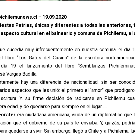
ichilemunews.cl – 19.09.2020
estas Patrias, únicas y diferentes a todas las anteriores, 
 aspecto cultural en el balneario y comuna de Pichilemu, el
que sucedía muy infrecuentemente en nuestra comuna, el día 1
l libro “Los Gatos del Casino” de la escritora norteamerica
l día 19 el lanzamiento del libro “Semblanzas Pichileminas
sé Vargas Badilla.
ntemente hay una diferencia de nacionalidad, sin ser conocid
arios aspectos que les unió: el primero el “amor” que prodigaro
escritura. Y, su firme decisión de radicarse en Pichilemu c
cera edad, y de quedarse para siempre en el lugar ….
Förster
era ciudadana americana, viuda de un diplomático que l
ación que el gobierno de su país le enviaba. Y, quizás, podrí
para quedarse a vivir. Sin embargo, llegó a Chile y a Pichilemu, lu