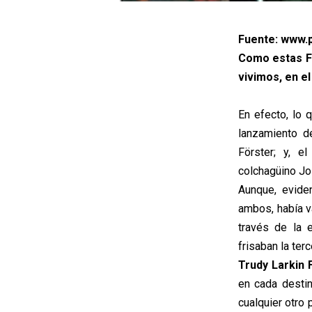
Fuente: www.p
Como estas Fi
vivimos, en el
En efecto, lo 
lanzamiento de
Förster; y, e
colchagüino Jo
Aunque, evide
ambos, había v
través de la 
frisaban la ter
Trudy Larkin 
en cada destin
cualquier otro 