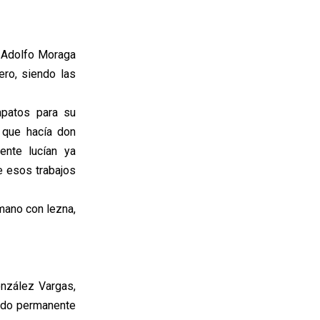
 Adolfo Moraga
ero, siendo las
apatos para su
 que hacía don
nte lucían ya
e esos trabajos
 mano con lezna,
onzález Vargas,
tado permanente