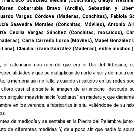
, Francisco González Medina (Conchitas), Gladys Weism
 Karen Cobarrubia Bravo (Arcilla), Sebastián y Libe
duardo Vargas Córdova (Maderas, Conchitas), Fabiola S
Lucía Saavedra Morales (Conchitas, Móviles), Antonio Al
aría Cecilia Vargas Sánchez (Conchitas, mosaicos), Chr
maderas), Carla Carreño Lorca (Móviles), Mabel González 
 Lana), Claudia Lizana González (Maderas), entre muchos (a
, el calendario nos recordó que era el Día del Artesano, q
specialidades y que se multiplican de norte a sur y de mar a cord
e, la memoria aún no falla, y cuando vi saludos en las redes soc
 afloró casi al instante la imagen de un anciano -después s
on singular maestría hacía “cucharas” en madera y, que diariame
mbre en los veranos, a fabricarlas in situ, valiéndose de su ha
os.
ntes de mediodía y se sentaba en la Piedra del Pelambre, junto 
uto de diferentes medidas. Y, de a poco sin que nadie lo apura