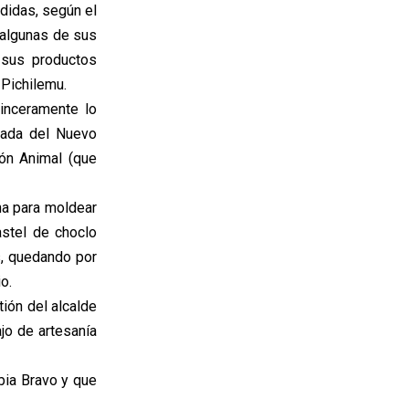
didas, según el
o algunas de sus
 sus productos
 Pichilemu.
inceramente lo
brada del Nuevo
ión Animal (que
na para moldear
astel de choclo
s, quedando por
o.
ión del alcalde
jo de artesanía
ubia Bravo y que