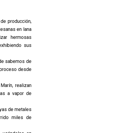
de producción,
tesanas en lana
lizar hermosas
exhibiendo sus
onde sabemos de
l proceso desde
arín, realizan
nas a vapor de
oyas de metales
rrido miles de