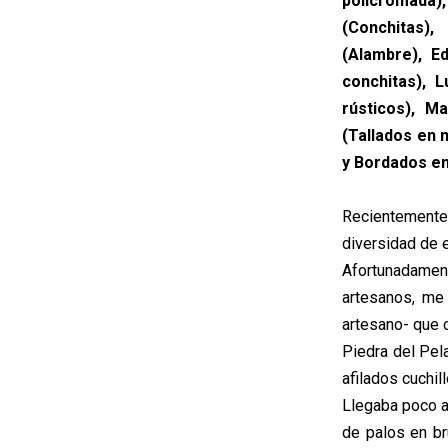
policromada)
(Conchitas),
(Alambre), E
conchitas), 
rústicos), M
(Tallados en 
y Bordados en
Recientemente
diversidad de e
Afortunadament
artesanos, me
artesano- que c
Piedra del Pela
afilados cuchill
Llegaba poco a
de palos en br