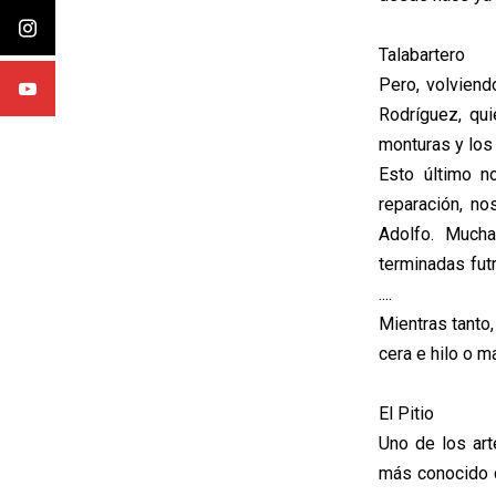
Talabartero
Pero, volvien
Rodríguez, qui
monturas y los
Esto último n
reparación, n
Adolfo. Much
terminadas fut
....
Mientras tanto,
cera e hilo o m
El Pitio
Uno de los art
más conocido c