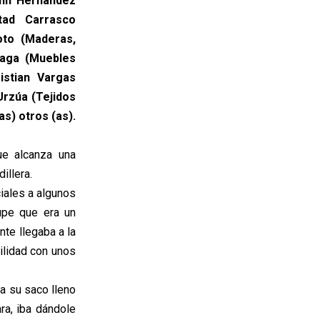
ann Hernández
rtad Carrasco
oto (Maderas,
iaga (Muebles
istian Vargas
Urzúa (Tejidos
s) otros (as).
ue alcanza una
illera.
iales a algunos
upe que era un
nte llegaba a la
bilidad con unos
a su saco lleno
ra, iba dándole