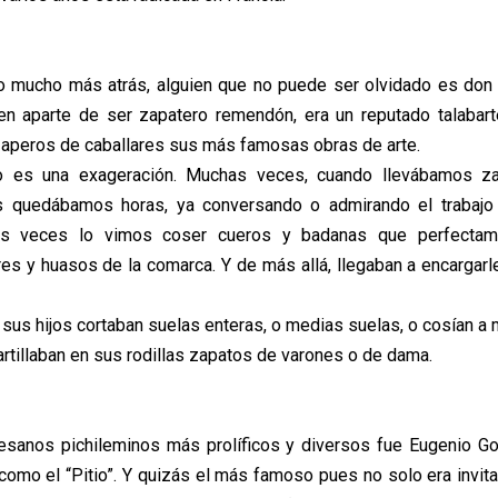
do mucho más atrás, alguien que no puede ser olvidado es don
en aparte de ser zapatero remendón, era un reputado talabart
 aperos de caballares sus más famosas obras de arte.
o es una exageración. Muchas veces, cuando llevábamos z
os quedábamos horas, ya conversando o admirando el trabajo
as veces lo vimos coser cueros y badanas que perfectame
res y huasos de la comarca. Y de más allá, llegaban a encargarl
 sus hijos cortaban suelas enteras, o medias suelas, o cosían a
artillaban en sus rodillas zapatos de varones o de dama.
esanos pichileminos más prolíficos y diversos fue Eugenio G
omo el “Pitio”. Y quizás el más famoso pues no solo era invi