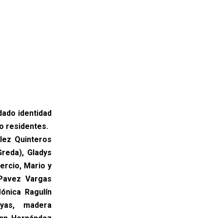
dado identidad
o residentes.
ález Quinteros
Greda), Gladys
ercio, Mario y
a Pavez Vargas
Mónica Ragulín
oyas, madera