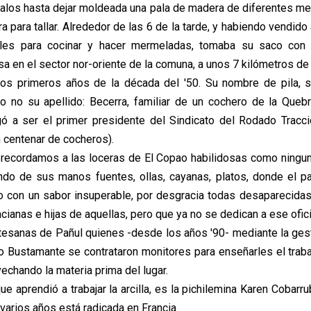
alos hasta dejar moldeada una pala de madera de diferentes me
ra para tallar. Alrededor de las 6 de la tarde, y habiendo vendid
ales para cocinar y hacer mermeladas, tomaba su saco con
a en el sector nor-oriente de la comuna, a unos 7 kilómetros de
os primeros años de la década del '50. Su nombre de pila, s
o no su apellido: Becerra, familiar de un cochero de la Que
gó a ser el primer presidente del Sindicato del Rodado Tracc
n centenar de cocheros).
, recordamos a las loceras de El Copao habilidosas como ningu
endo de sus manos fuentes, ollas, cayanas, platos, donde el p
 con un sabor insuperable, por desgracia todas desaparecida
ncianas e hijas de aquellas, pero que ya no se dedican a ese ofici
rtesanas de Pañul quienes -desde los años '90- mediante la gest
o Bustamante se contrataron monitores para enseñarles el traba
ovechando la materia prima del lugar.
ue aprendió a trabajar la arcilla, es la pichilemina Karen Cobarr
varios años está radicada en Francia.