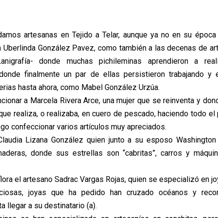
damos artesanas en Tejido a Telar, aunque ya no en su época 
 Uberlinda González Pavez, como también a las decenas de ar
anigrafía- donde muchas pichileminas aprendieron a rea
 donde finalmente un par de ellas persistieron trabajando y 
ferias hasta ahora, como Mabel González Urzúa.
ionar a Marcela Rivera Arce, una mujer que se reinventa y d
 que realiza, o realizaba, en cuero de pescado, haciendo todo e
uego confeccionar varios artículos muy apreciados.
Claudia Lizana González quien junto a su esposo Washington M
maderas, donde sus estrellas son “cabritas”, carros y máqui
lora el artesano Sadrac Vargas Rojas, quien se especializó en j
ciosas, joyas que ha pedido han cruzado océanos y reco
a llegar a su destinatario (a).