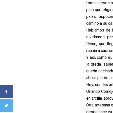
forma a esos p
palo que eligie
palas, especi
camino a su cas
Hablamos de l
olvidamos, per
Reino, que lle
reunía a casi u
Y así, como él
la greda, sali
queda cocinado
ahí un par de a
Hoy, son las a
Orlando Cornej
en arcilla, apr
Otra artesana q
desde hace ya 