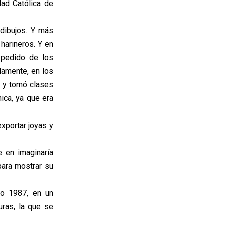
dad Católica de
dibujos. Y más
harineros. Y en
a pedido de los
elamente, en los
o y tomó clases
ica, ya que era
exportar joyas y
 en imaginaría
 para mostrar su
ño 1987, en un
uras, la que se