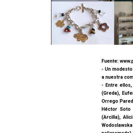
Fuente: www.p
- Un modesto 
a nuestra com
- Entre ellos
(Greda), Eufe
Orrego Parede
Héctor Soto L
(Arcilla), Al
Wodoslawska