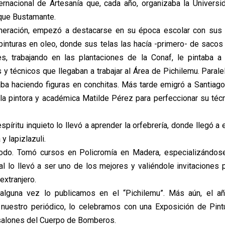
ternacional de Artesanía que, cada año, organizaba la Universi
rque Bustamante.
neración, empezó a destacarse en su época escolar con sus 
pinturas en oleo, donde sus telas las hacía -primero- de sacos 
es, trabajando en las plantaciones de la Conaf, le pintaba 
 y técnicos que llegaban a trabajar al Área de Pichilemu. Paral
aba haciendo figuras en conchitas. Más tarde emigró a Santiag
 la pintora y académica Matilde Pérez para perfeccionar su técn
píritu inquieto lo llevó a aprender la orfebrería, donde llegó a 
 y lapizlazuli.
todo. Tomó cursos en Policromía en Madera, especializándose
ual lo llevó a ser uno de los mejores y valiéndole invitaciones
extranjero.
 alguna vez lo publicamos en el “Pichilemu”. Más aún, el a
 nuestro periódico, lo celebramos con una Exposición de Pint
 salones del Cuerpo de Bomberos.