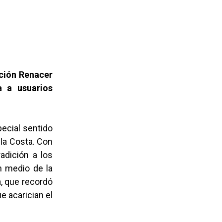
ación Renacer
a a usuarios
pecial sentido
 la Costa. Con
adición a los
n medio de la
a, que recordó
 acarician el