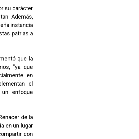
or su carácter
itan. Además,
ueña instancia
stas patrias a
omentó que la
rios, “ya que
cialmente en
plementan el
e un enfoque
Renacer de la
ia en un lugar
compartir con