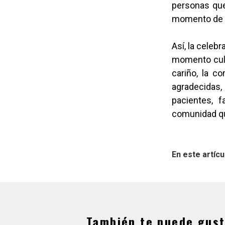
personas que 
momento de a
Así, la celeb
momento cultu
cariño, la c
agradecidas
pacientes, 
comunidad que
En este artícu
También te puede gust