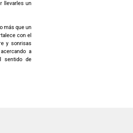
r llevarles un
cho más que un
rtalece con el
re y sonrisas
 acercando a
l sentido de