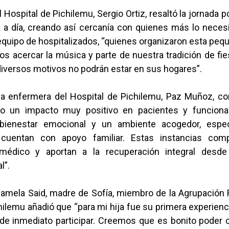
el Hospital de Pichilemu, Sergio Ortiz, resaltó la jornada p
ía a día, creando así cercanía con quienes más lo neces
equipo de hospitalizados, “quienes organizaron esta peq
 acercar la música y parte de nuestra tradición de fie
diversos motivos no podrán estar en sus hogares”.
 la enfermera del Hospital de Pichilemu, Paz Muñoz, c
vo un impacto muy positivo en pacientes y funciona
bienestar emocional y un ambiente acogedor, espe
cuentan con apoyo familiar. Estas instancias com
 médico y aportan a la recuperación integral desd
l”.
Pamela Said, madre de Sofía, miembro de la Agrupación 
ilemu añadió que “para mi hija fue su primera experienc
 de inmediato participar. Creemos que es bonito poder 