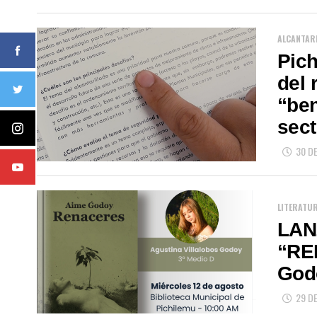
ALCANTAR
Pich
del 
“ben
sect
30 DE
LITERATU
LAN
“RE
God
29 DE