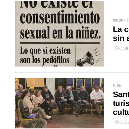
COLUMNIS
La c
sin 
31 DE
FODA
Sant
turi
cult
30 DE