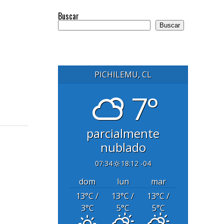
Buscar
Buscar
PICHILEMU, CL
7°
parcialmente
nublado
07:34
18:12 -04
dom
lun
mar
13
°C
/
13
°C
/
13
°C
/
3
°C
5
°C
5
°C