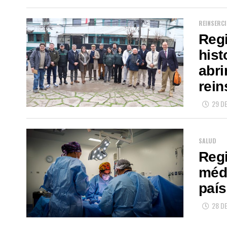
REINSERC
Reg
hist
abri
rein
29 DE
SALUD
Regi
médi
país
28 DE