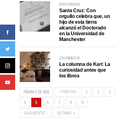
DOCTORADO
Santa Cruz: Con
orgullo celebra que, un
hijo de esta tierra
alcanzó el Doctorado
en la Universidad de
Manchester
COLUMNISTA
La columna de Kari: La
curiosidad antes que
los libros
PÁGINA 5 DE 988
‹ PREVIO
1
2
3
5
4
6
7
8
9
SIGUIENTE ›
ÚLTIMO »