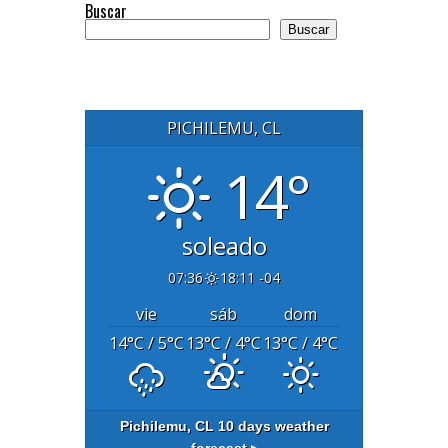
Buscar
Buscar
PICHILEMU, CL
14°
soleado
07:36
18:11 -04
vie
sáb
dom
14
°C
/ 5
°C
13
°C
/ 4
°C
13
°C
/ 4
°C
Pichilemu, CL
10 days weather
forecast ▸