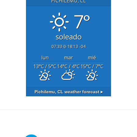
PICHILEMU, CL
7°
soleado
07:33
18:13 -04
lun
mar
mié
13
°C
/ 5
°C
14
°C
/ 4
°C
15
°C
/ 7
°C
Pichilemu, CL
weather forecast ▸