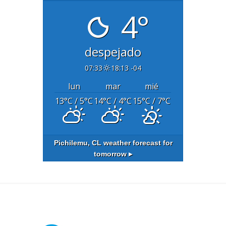
4°
despejado
07:33
18:13 -04
lun
mar
mié
13
°C
/ 5
°C
14
°C
/ 4
°C
15
°C
/ 7
°C
Pichilemu, CL
weather forecast for
tomorrow ▸