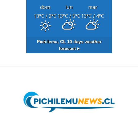
dom
lun
mar
13
°C
/ 2
°C
13
°C
/ 5
°C
13
°C
/ 4
°C
Pichilemu, CL
10 days weather
forecast ▸