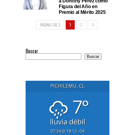
a Dorothy Pérez como
Figura del Año en
Premio al Mérito 2025
PÁGINA 1 DE 3
1
2
3
Buscar
Buscar
PICHILEMU, CL
7°
lluvia débil
07:34
18:12 -04