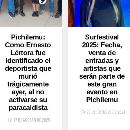
Pichilemu:
Surfestival
Como Ernesto
2025: Fecha,
Lértora fue
venta de
identificado el
entradas y
deportista que
artistas que
murió
serán parte de
trágicamente
este gran
ayer, al no
evento en
activarse su
Pichilemu
paracaidista
25 DE OCTUBRE DE 2024
17 DE AGOSTO DE 2025