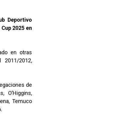
ub Deportivo
r Cup 2025 en
ado en otras
l 2011/2012,
elegaciones de
s, O’Higgins,
erena, Temuco
.