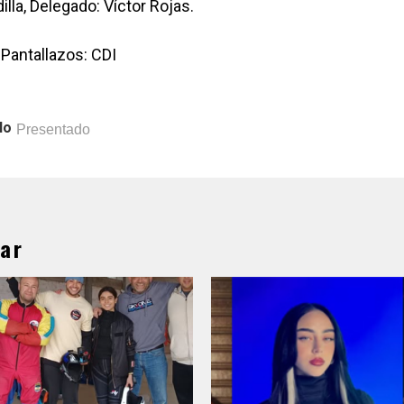
illa, Delegado: Víctor Rojas.
 Pantallazos: CDI
lo
Presentado
ar