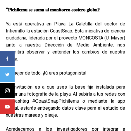
“
𝐏𝐢𝐜𝐡𝐢𝐥𝐞𝐦𝐮
𝐬𝐞
𝐬𝐮𝐦𝐚
𝐚𝐥
𝐦𝐨𝐧𝐢𝐭𝐨𝐫𝐞𝐨
𝐜𝐨𝐬𝐭𝐞𝐫𝐨
𝐠𝐥𝐨𝐛𝐚𝐥
!
Ya está operativa en Playa La Caletilla del sector de
Infiernillo la estación CoastSnap. Esta iniciativa de ciencia
ciudadana, liderada por el proyecto MONCOSTA (U. Mayor)
junto a nuestra Dirección de Medio Ambiente, nos
permitirá observar y entender los cambios de nuestra
costa.
Lo mejor de todo: ¡tú eres protagonista!
La invitación es a que uses la base fija instalada para
tomar una fotografía de la playa. Al subirla a tus redes con
el hashtag
o mediante la app
#CoastSnapPichilemu
oficial, estarás entregando datos clave para el estudio de
nuestras mareas y oleaje.
Agradecemos a los investigadores por integrar a