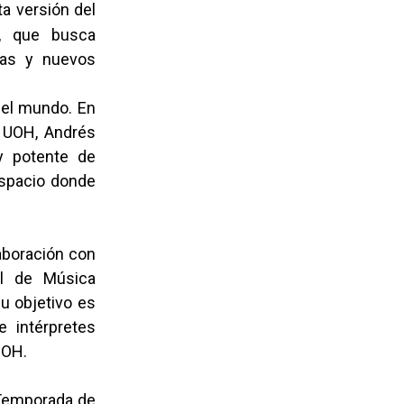
rta versión del
l, que busca
vas y nuevos
r el mundo. En
a UOH, Andrés
y potente de
espacio donde
aboración con
al de Música
u objetivo es
e intérpretes
 UOH.
 Temporada de