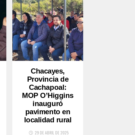
Chacayes,
Provincia de
Cachapoal:
MOP O’Higgins
inauguró
pavimento en
localidad rural
29 DE ABRIL DE 2025