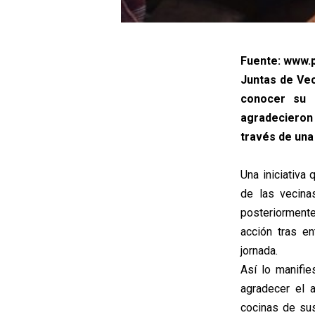
Fuente: www.p
Juntas de Veci
conocer su s
agradecieron
través de una
Una iniciativa 
de las vecina
posteriorment
acción tras e
jornada.
Así lo manifi
agradecer el 
cocinas de sus