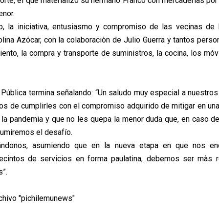
aporte, el que materializó su hermano Franco con mercaderías por
enor.
, la iniciativa, entusiasmo y compromiso de las vecinas de In
lina Azócar, con la colaboraciòn de Julio Guerra y tantos pers
iento, la compra y transporte de suministros, la cocina, los móv
 Pública termina señalando: “Un saludo muy especial a nuestros 
os de cumplirles con el compromiso adquirido de mitigar en un
 la pandemia y que no les quepa la menor duda que, en caso de
umiremos el desafío.
ándonos, asumiendo que en la nueva etapa en que nos en
recintos de servicios en forma paulatina, debemos ser màs 
s”.
rchivo "pichilemunews"