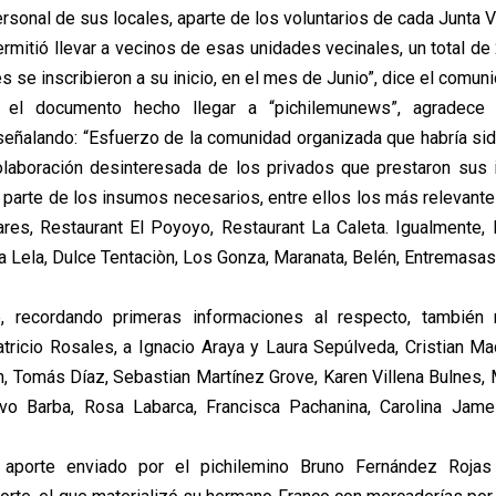
rsonal de sus locales, aparte de los voluntarios de cada Junta V
permitió llevar a vecinos de esas unidades vecinales, un total de
s se inscribieron a su inicio, en el mes de Junio”, dice el comun
 el documento hecho llegar a “pichilemunews”, agradece
señalando: “Esfuerzo de la comunidad organizada que habría si
colaboración desinteresada de los privados que prestaron sus 
 parte de los insumos necesarios, entre ellos los más relevant
es, Restaurant El Poyoyo, Restaurant La Caleta. Igualmente, 
 Lela, Dulce Tentaciòn, Los Gonza, Maranata, Belén, Entremasas,
e, recordando primeras informaciones al respecto, también 
ricio Rosales, a Ignacio Araya y Laura Sepúlveda, Cristian Ma
, Tomás Díaz, Sebastian Martínez Grove, Karen Villena Bulnes, 
vo Barba, Rosa Labarca, Francisca Pachanina, Carolina James
 aporte enviado por el pichilemino Bruno Fernández Roja