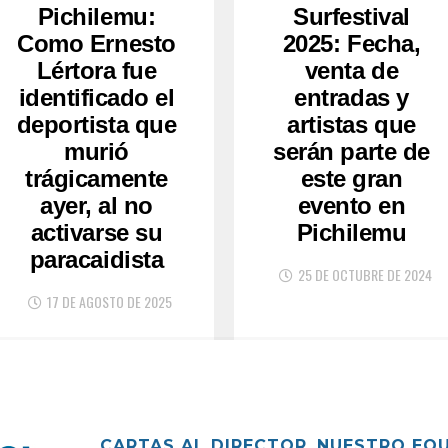
Pichilemu:
Surfestival
Como Ernesto
2025: Fecha,
Lértora fue
venta de
identificado el
entradas y
deportista que
artistas que
murió
serán parte de
trágicamente
este gran
ayer, al no
evento en
activarse su
Pichilemu
paracaidista
25 DE OCTUBRE DE 2024
17 DE AGOSTO DE 2025
CARTAS AL DIRECTOR
NUESTRO EQ