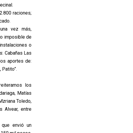
ecinal.
 2.800 raciones;
icado.
 una vez más,
do imposible de
instalaciones o
es: Cabañas Las
los aportes de:
 Patito”.
reiteramos los
dariaga, Matías
Mzriana Toledo,
 Alvear, entre
s que envió un