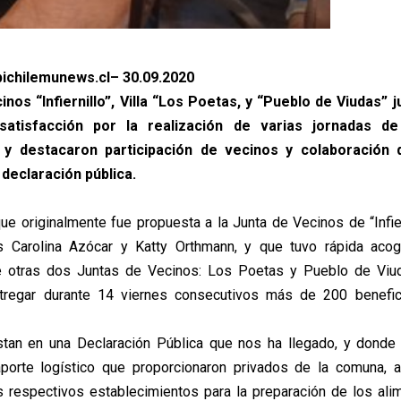
ichilemunews.cl– 30.09.2020
nos “Infiernillo”, Villa “Los Poetas, y “Pueblo de Viudas” 
atisfacción por la realización de varias jornadas d
 y destacaron participación de vecinos y colaboración 
 declaración pública.
que originalmente fue propuesta a la Junta de Vecinos de “Infier
s Carolina Azócar y Katty Orthmann, y que tuvo rápida acog
e otras dos Juntas de Vecinos: Los Poetas y Pueblo de Viu
ntregar durante 14 viernes consecutivos más de 200 benefic
estan en una Declaración Pública que nos ha llegado, y donde
aporte logístico que proporcionaron privados de la comuna, a
 respectivos establecimientos para la preparación de los alim