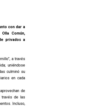
junto con dar a
e Olla Común,
de privados a
nillo”, a través
ida; uniéndose
das culminó su
iarios en cada
 aprovechan de
 través de las
entos. Incluso,