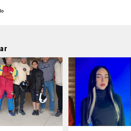
lo
ar