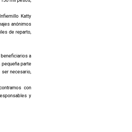
 150 mil pesos,
fiernillo Katty
onajes anónimos
iles de reparto,
beneficiarios a
a pequeña parte
 ser necesario,
contramos con
responsables y