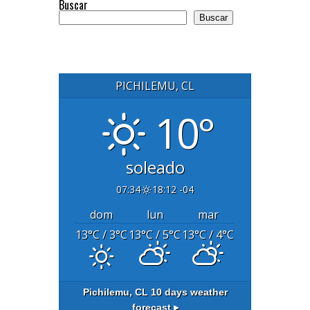
Buscar
Buscar
PICHILEMU, CL
10°
soleado
07:34
18:12 -04
dom
lun
mar
13
°C
/ 3
°C
13
°C
/ 5
°C
13
°C
/ 4
°C
Pichilemu, CL
10 days weather
forecast ▸