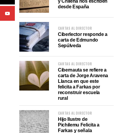
y Chilena nos escriben
desde España
CARTAS AL DIRECTOR
Ciberlector responde a
carta de Edmundo
Sepúlveda
CARTAS AL DIRECTOR
Cibernauta se refiere a
carta de Jorge Aravena
Llanca en que este
felicita a Farkas por
reconstruir escuela
rural
CARTAS AL DIRECTOR
Hijo Ilustre de
Pichilemu Felicita a
Farkas y señala