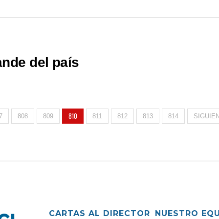
ande del país
810
7
808
809
811
812
813
814
SIGUIEN
CARTAS AL DIRECTOR
NUESTRO EQ