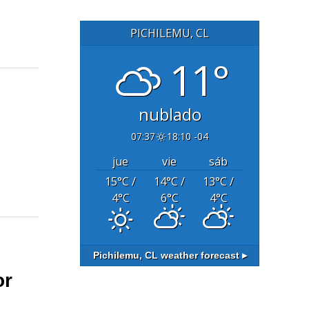
PICHILEMU, CL
11°
nublado
07:37
18:10 -04
jue
vie
sáb
15
°C
/
14
°C
/
13
°C
/
4
°C
6
°C
4
°C
Pichilemu, CL
weather forecast ▸
or