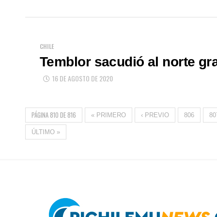
CHILE
Temblor sacudió al norte gr
16 DE AGOSTO DE 2020
PÁGINA 810 DE 816
« PRIMERO
‹ PREVIO
806
80
ÚLTIMO »