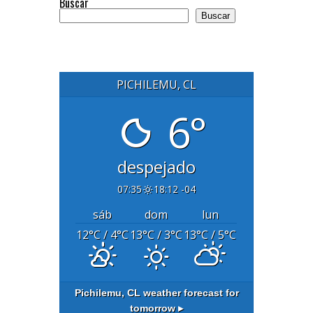
Buscar
Buscar
PICHILEMU, CL
6°
despejado
07:35
18:12 -04
sáb
dom
lun
12
°C
/ 4
°C
13
°C
/ 3
°C
13
°C
/ 5
°C
Pichilemu, CL
weather forecast for
tomorrow ▸