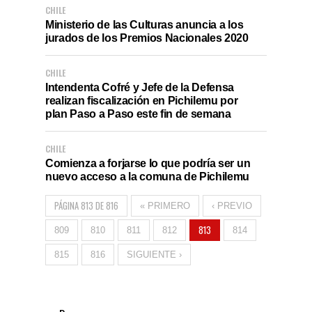
CHILE
Ministerio de las Culturas anuncia a los
jurados de los Premios Nacionales 2020
CHILE
Intendenta Cofré y Jefe de la Defensa
realizan fiscalización en Pichilemu por
plan Paso a Paso este fin de semana
CHILE
Comienza a forjarse lo que podría ser un
nuevo acceso a la comuna de Pichilemu
PÁGINA 813 DE 816
« PRIMERO
‹ PREVIO
813
809
810
811
812
814
815
816
SIGUIENTE ›