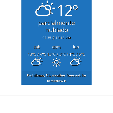
12°
parcialmente
nublado
07:35
18:12 -04
sáb
dom
lun
13
°C
/ 4
°C
13
°C
/ 3
°C
14
°C
/ 5
°C
Pichilemu, CL
weather forecast for
tomorrow ▸