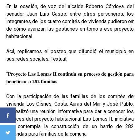
En la ocasión, de voz del alcalde Roberto Córdova, del
senador Juan Luis Castro, entre otros personeros, los
integrantes de los cuatro comités de vivienda pudieron oír
de cómo avanzan las gestiones en torno a ese proyecto
habitacional.
Acá, replicamos el posteo que difundió el municipio en
sus redes sociales, Textual:
“𝐏𝐫𝐨𝐲𝐞𝐜𝐭𝐨 𝐋𝐚𝐬 𝐋𝐨𝐦𝐚𝐬 𝐈𝐈 𝐜𝐨𝐧𝐭𝐢𝐧𝐮́𝐚 𝐬𝐮 𝐩𝐫𝐨𝐜𝐞𝐬𝐨 𝐝𝐞 𝐠𝐞𝐬𝐭𝐢𝐨́𝐧 𝐩𝐚𝐫𝐚
𝐛𝐞𝐧𝐞𝐟𝐢𝐜𝐢𝐚𝐫 𝐚 𝟐𝟖𝟐 𝐟𝐚𝐦𝐢𝐥𝐢𝐚𝐬
Con la participación de las familias de los comités de
vivienda Los Cisnes, Costa, Auras del Mar y José Pablo,
se realizó una reunión informativa para dar a conocer los
avances del proyecto habitacional Las Lomas II, iniciativa
que contempla la construcción de un barrio de 282
viviendas para familias de la comuna.