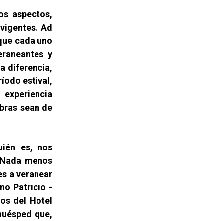
os aspectos,
 vigentes. Ad
 que cada uno
veraneantes y
a diferencia,
íodo estival,
 experiencia
abras sean de
uién es, nos
. Nada menos
ces a veranear
no Patricio -
os del Hotel
 huésped que,