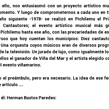
 ello, nos entusiasmó con un proyecto artístico mus
omento. Y luego de comprometernos a cada uno en tra
año siguiente -1978- se realizó en Pichilemu el Pri
 Cantautores; el evento artístico musical más 
 Pichilemu hasta ese año, con las precariedades de e
ursos que hoy cuentan los municipios: Diez cantaut
n. Una orquesta cuyos músicos eran de diversos pro
de la televisión. Un jurado de lujo, como igualmente lo
ellos el ganador de Viña del Mar y el artista elegido 
el evento viñamarino.
o el preámbulo, pero era necesario. La idea de ese fes
 artículo ….
n él: Herman Bustos Paredes: