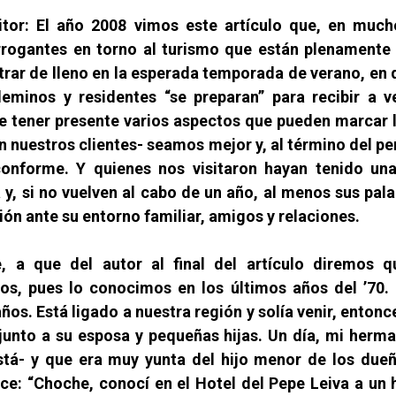
itor: El año 2008 vimos este artículo que, en much
rrogantes en torno al turismo que están plenamente
trar de lleno en la esperada temporada de verano, en
leminos y residentes “se preparan” para recibir a 
be tener presente varios aspectos que pueden marcar l
n nuestros clientes- seamos mejor y, al término del per
nforme. Y quienes nos visitaron hayan tenido una
a y, si no vuelven al cabo de un año, al menos sus pal
n ante su entorno familiar, amigos y relaciones.
, a que del autor al final del artículo diremos q
os, pues lo conocimos en los últimos años del ’70
ños. Está ligado a nuestra región y solía venir, enton
junto a su esposa y pequeñas hijas. Un día, mi herma
stá- y que era muy yunta del hijo menor de los dueñ
ice: “Choche, conocí en el Hotel del Pepe Leiva a un