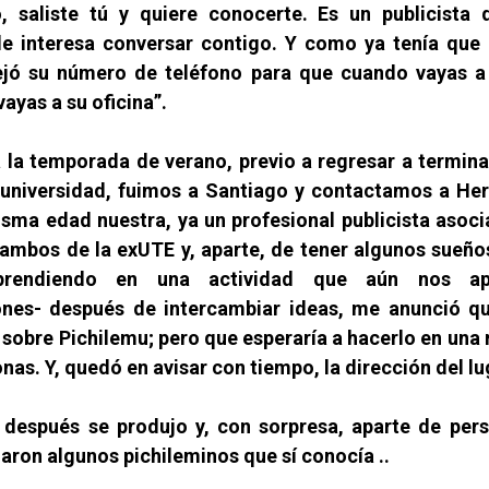
, saliste tú y quiere conocerte. Es un publicista 
le interesa conversar contigo. Y como ya tenía que
ejó su número de teléfono para que cuando vayas a
ayas a su oficina”.
 la temporada de verano, previo a regresar a termina
 universidad, fuimos a Santiago y contactamos a Her
isma edad nuestra, ya un profesional publicista asoc
mbos de la exUTE y, aparte, de tener algunos sueños
rendiendo en una actividad que aún nos apa
nes- después de intercambiar ideas, me anunció qu
 sobre Pichilemu; pero que esperaría a hacerlo en una 
nas. Y, quedó en avisar con tiempo, la dirección del lu
después se produjo y, con sorpresa, aparte de per
garon algunos pichileminos que sí conocía ..