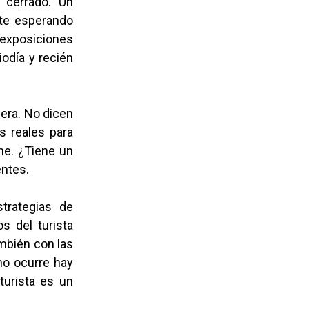
 cerrado. Un
nte esperando
 exposiciones
iodía y recién
iera. No dicen
s reales para
he. ¿Tiene un
entes.
trategias de
s del turista
ambién con las
no ocurre hay
turista es un