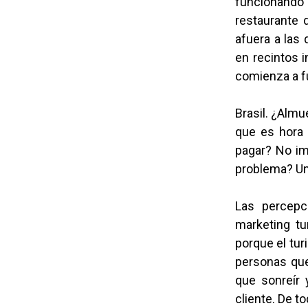
funcionando
restaurante 
afuera a las
en recintos i
comienza a fu
Brasil. ¿Almu
que es hora 
pagar? No im
problema? Un
Las percepc
marketing tu
porque el tur
personas que
que sonreír 
cliente. De t