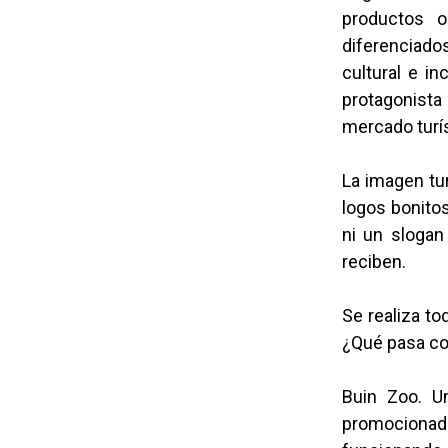
productos o
diferenciado
cultural e in
protagonista
mercado turís
La imagen tur
logos bonitos
ni un slogan 
reciben.
Se realiza to
¿Qué pasa co
Buin Zoo. Un
promocionad