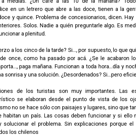
 a medias. ¿Un café a las 10 de la mañana? Todo
dice en un letrero que abre a las doce, tienen a la ge
 doce y quince. Problema de concesionarios, dicen. Hay
nteriores. Solos. Nadie a quién preguntarle algo. Es med
ncionar a plenitud.
erzo a los cinco de la tarde? Si..., por supuesto, lo que qu
de once, como ha pasado por acá. ¿Se le acabaron lo
porta…, paga mañana. Funcionan a toda hora…día y noc
a sonrisa y una solución. ¿Desordenados? Si…pero efici
iones de los turistas son muy importantes. Las es
rístico se elaboran desde el punto de vista de los ojo
ismo no se hace sólo con paisajes y lugares, sino que t
 habitan un país. Las cosas deben funcionar y si ello 
y solucionar el problema. Sin explicaciones porque el 
odos los chilenos