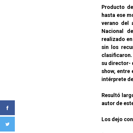
Producto de
hasta ese m
verano del 
Nacional de
realizado en
sin los rec
clasificaro
su director- 
show, entre 
intérprete d
Resultó larg
autor de este
Los dejo co