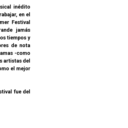
ical inédito
bajar, en el
mer Festival
grande jamás
sos tiempos y
ores de nota
gramas -como
s artistas del
como el mejor
tival fue del