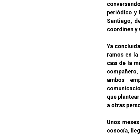
conversando
periódico y 
Santiago, d
coordinen y v
Ya concluida
ramos en la
casi de la m
compañero, a
ambos emp
comunicacio
que plantear
a otras perso
Unos meses 
conocía, lle