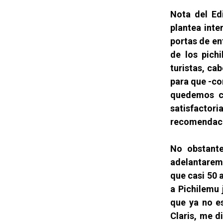
Nota del Ed
plantea inte
portas de en
de los pichi
turistas, ca
para que -co
quedemos co
satisfactori
recomendació
No obstante
adelantarem
que casi 50 a
a Pichilemu 
que ya no e
Claris, me d