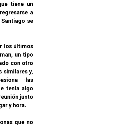
que tiene un
 regresarse a
 Santiago se
r los últimos
man, un tipo
iado con otro
 similares y,
siona -las
e tenía algo
reunión junto
gar y hora.
sonas que no