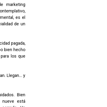
de marketing
ontemplativo,
amental, es el
ialidad de un
icidad pagada,
ipo bien hecho
y para los que
gan. Llegan… y
uidados. Bien
s nueve está