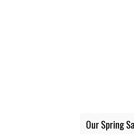
NOTI
Pi
bu
Fae
tre
Our Spring Sa