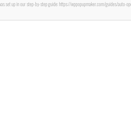
plante
was set up in our step-by-step guide: https://wppopupmaker.com/guides/auto-
sus 
diri
socia
Fuente: www.
Con “mapas
dirigente Ju
problemas de