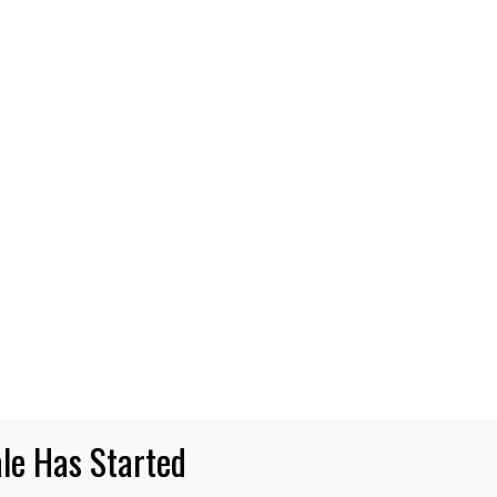
CIERO SOCIAL
chilemu: 176 pescadores/as artesan
ceo, indumentaria impermeable y m
nas más seguras con los implementos que representa
s millones de pesos, totalizando recursos por 165 mil
11 DE MARZO DE 2025
NOTICIAS
le Has Started
Prob