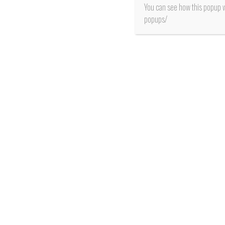
You can see how this popup 
popups/
SALUD