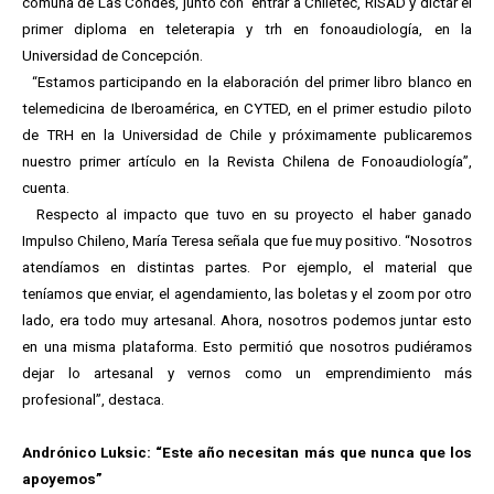
comuna de Las Condes, junto con entrar a Chiletec, RISAD y dictar el
primer diploma en teleterapia y trh en fonoaudiología, en la
Universidad de Concepción.
“Estamos participando en la elaboración del primer libro blanco en
telemedicina de Iberoamérica, en CYTED, en el primer estudio piloto
de TRH en la Universidad de Chile y próximamente publicaremos
nuestro primer artículo en la Revista Chilena de Fonoaudiología”,
cuenta.
Respecto al impacto que tuvo en su proyecto el haber ganado
Impulso Chileno, María Teresa señala que fue muy positivo. “Nosotros
atendíamos en distintas partes. Por ejemplo, el material que
teníamos que enviar, el agendamiento, las boletas y el zoom por otro
lado, era todo muy artesanal. Ahora, nosotros podemos juntar esto
en una misma plataforma. Esto permitió que nosotros pudiéramos
dejar lo artesanal y vernos como un emprendimiento más
profesional”, destaca.
Andrónico Luksic: “Este año necesitan más que nunca que los
apoyemos”