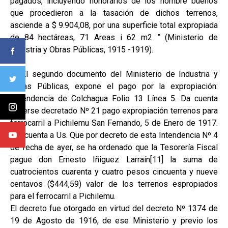
pagados, incluyendo honorarios de los hombre buenos
que procedieron a la tasación de dichos terrenos,
asciende a $ 9.904,08, por una superficie total expropiada
de 84 hectáreas, 71 Areas i 62 m2 ” (Ministerio de
Industria y Obras Públicas, 1915 -1919).
2) El segundo documento del Ministerio de Industria y
Obras Públicas, expone el pago por la expropiación:
“Intendencia de Colchagua Folio 13 Línea 5. Da cuenta
haberse decretado Nº 21 pago expropiación terrenos para
ferrocarril a Pichilemu San Fernando, 5 de Enero de 1917.
Doi cuenta a Us. Que por decreto de esta Intendencia Nº 4
de fecha de ayer, se ha ordenado que la Tesorería Fiscal
pague don Ernesto Iñiguez Larraín[11] la suma de
cuatrocientos cuarenta y cuatro pesos cincuenta y nueve
centavos ($444,59) valor de los terrenos espropiados
para el ferrocarril a Pichilemu.
El decreto fue otorgado en virtud del decreto Nº 1374 de
19 de Agosto de 1916, de ese Ministerio y previo los