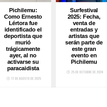
Pichilemu:
Surfestival
Como Ernesto
2025: Fecha,
Lértora fue
venta de
identificado el
entradas y
deportista que
artistas que
murió
serán parte de
trágicamente
este gran
ayer, al no
evento en
activarse su
Pichilemu
paracaidista
25 DE OCTUBRE DE 2024
17 DE AGOSTO DE 2025