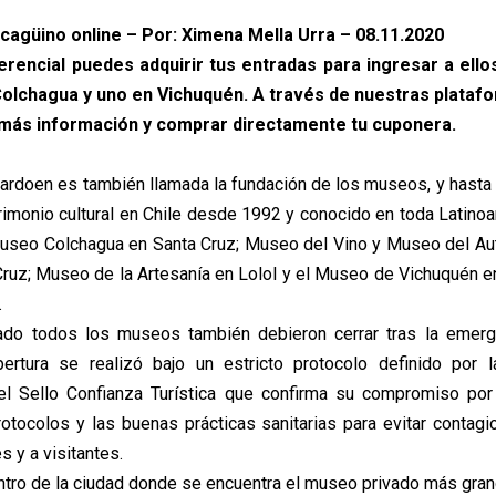
ncagüino online – Por: Ximena Mella Urra – 08.11.2020
erencial puedes adquirir tus entradas para ingresar a ellos
Colchagua y uno en Vichuquén. A través de nuestras platafo
más información y comprar directamente tu cuponera.
ardoen es también llamada la fundación de los museos, y hasta
rimonio cultural en Chile desde 1992 y conocido en toda Latinoa
Museo Colchagua en Santa Cruz; Museo del Vino y Museo del A
Cruz; Museo de la Artesanía en Lolol y el Museo de Vichuquén e
.
do todos los museos también debieron cerrar tras la emergen
pertura se realizó bajo un estricto protocolo definido por l
el Sello Confianza Turística que confirma su compromiso por
rotocolos y las buenas prácticas sanitarias para evitar contagi
s y a visitantes.
ntro de la ciudad donde se encuentra el museo privado más gran