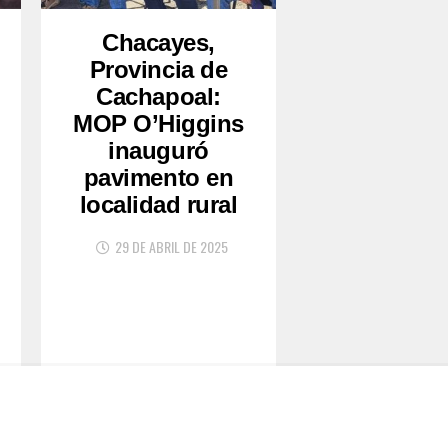
Chacayes,
Provincia de
Cachapoal:
MOP O’Higgins
inauguró
pavimento en
localidad rural
29 DE ABRIL DE 2025