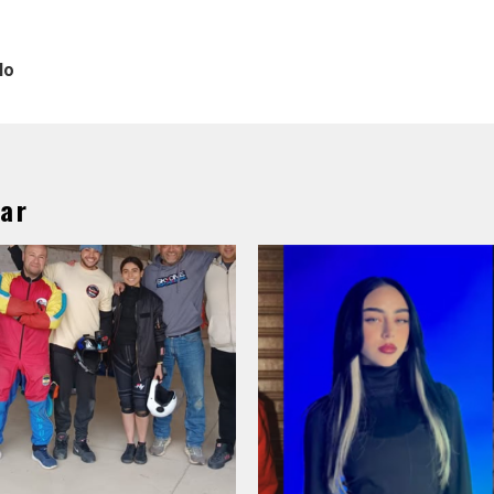
lo
ar