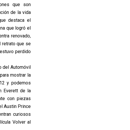
iones que son
ción de la vida
que destaca el
na que logró el
ntra renovado,
 retrato que se
 estuvo perdido
o del Automóvil
ara mostrar la
2012 y podemos
 Everett de la
te con piezas
el Austin Prince
entran curiosos
ícula Volver al