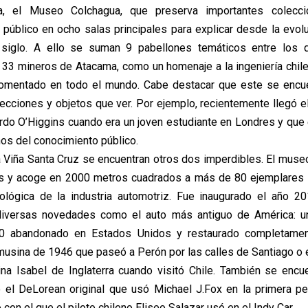
na, el Museo Colchagua, que preserva importantes colecc
 público en ocho salas principales para explicar desde la evolu
 siglo. A ello se suman 9 pabellones temáticos entre los 
 33 mineros de Atacama, como un homenaje a la ingeniería chile
omentado en todo el mundo. Cabe destacar que este se encue
ecciones y objetos que ver. Por ejemplo, recientemente llegó el
ardo O’Higgins cuando era un joven estudiante en Londres y que
ños del conocimiento público.
 la Viña Santa Cruz se encuentran otros dos imperdibles. El muse
os y acoge en 2000 metros cuadrados a más de 80 ejemplares p
nológica de la industria automotriz. Fue inaugurado el año 
í diversas novedades como el auto más antiguo de América: un
0 abandonado en Estados Unidos y restaurado completamen
limusina de 1946 que paseó a Perón por las calles de Santiago o 
na Isabel de Inglaterra cuando visitó Chile. También se encu
l DeLorean original que usó Michael J.Fox en la primera pel
o con el que el piloto chileno Eliseo Salazar usó en el Indy Car.