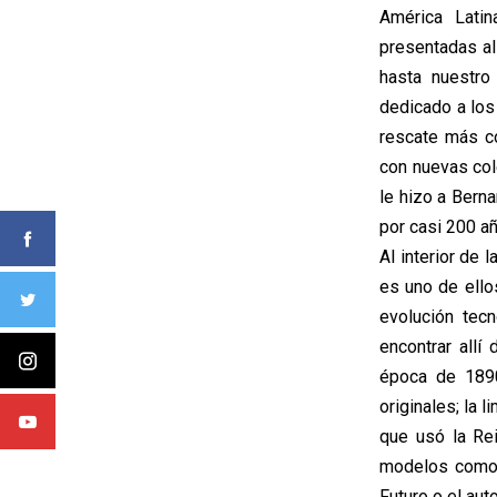
América Lati
presentadas al
hasta nuestro
dedicado a los
rescate más c
con nuevas col
le hizo a Bern
por casi 200 a
Al interior de
es uno de ell
evolución tec
encontrar all
época de 189
originales; la 
que usó la Rei
modelos como e
Futuro o el aut