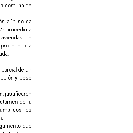
n la comuna de
ión aún no da
FM- procedió a
viviendas de
 proceder a la
ada.
 parcial de un
cción y, pese
, justificaron
ictamen de la
 cumplidos los
n.
 argumentó que