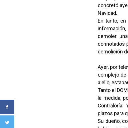
concretó ayer
Navidad.
En tanto, en
información, 
demoler una
connotados pe
demolición de
Ayer, por tel
complejo de 
a ello, esta
Tanto el DOM 
la medida, p
Contraloría. 
plazos para q
Su dueño, con