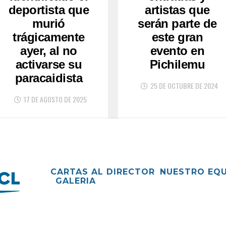
deportista que
artistas que
murió
serán parte de
trágicamente
este gran
ayer, al no
evento en
activarse su
Pichilemu
paracaidista
25 DE OCTUBRE DE 2024
17 DE AGOSTO DE 2025
CARTAS AL DIRECTOR
NUESTRO EQ
GALERIA