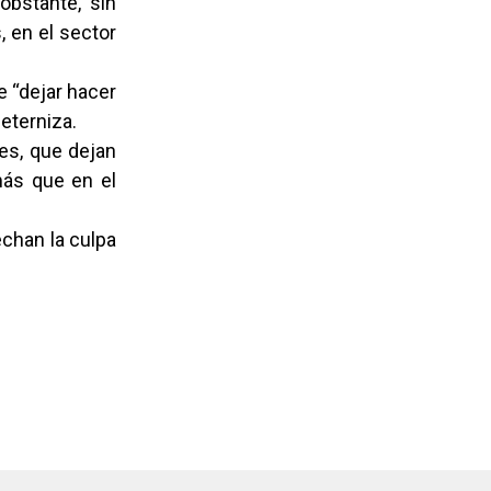
obstante, sin
, en el sector
 “dejar hacer
 eterniza.
es, que dejan
más que en el
echan la culpa