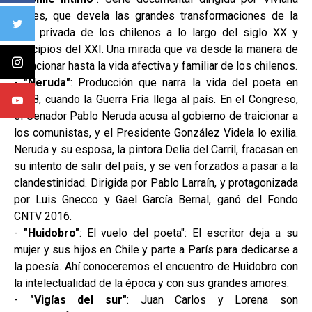
Flores, que devela las grandes transformaciones de la
vida privada de los chilenos a lo largo del siglo XX y
principios del XXI. Una mirada que va desde la manera de
vacacionar hasta la vida afectiva y familiar de los chilenos.
-
"Neruda"
: Producción que narra la vida del poeta en
1948, cuando la Guerra Fría llega al país. En el Congreso,
el Senador Pablo Neruda acusa al gobierno de traicionar a
los comunistas, y el Presidente González Videla lo exilia.
Neruda y su esposa, la pintora Delia del Carril, fracasan en
su intento de salir del país, y se ven forzados a pasar a la
clandestinidad. Dirigida por Pablo Larraín, y protagonizada
por Luis Gnecco y Gael García Bernal, ganó del Fondo
CNTV 2016.
-
"Huidobro"
: El vuelo del poeta": El escritor deja a su
mujer y sus hijos en Chile y parte a París para dedicarse a
la poesía. Ahí conoceremos el encuentro de Huidobro con
la intelectualidad de la época y con sus grandes amores.
-
"Vigías del sur"
: Juan Carlos y Lorena son