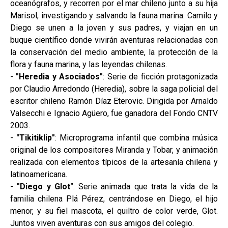
oceanógrafos, y recorren por el mar chileno junto a su hija
Marisol, investigando y salvando la fauna marina. Camilo y
Diego se unen a la joven y sus padres, y viajan en un
buque científico donde vivirán aventuras relacionadas con
la conservación del medio ambiente, la protección de la
flora y fauna marina, y las leyendas chilenas.
-
"Heredia y Asociados"
: Serie de ficción protagonizada
por Claudio Arredondo (Heredia), sobre la saga policial del
escritor chileno Ramón Díaz Eterovic. Dirigida por Arnaldo
Valsecchi e Ignacio Agüero, fue ganadora del Fondo CNTV
2003.
-
"Tikitiklip"
: Microprograma infantil que combina música
original de los compositores Miranda y Tobar, y animación
realizada con elementos típicos de la artesanía chilena y
latinoamericana.
-
"Diego y Glot"
: Serie animada que trata la vida de la
familia chilena Plá Pérez, centrándose en Diego, el hijo
menor, y su fiel mascota, el quiltro de color verde, Glot.
Juntos viven aventuras con sus amigos del colegio.