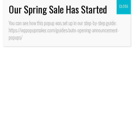
Our Spring Sale Has Started
CLOSE
You can see how this popup was set up in our step-by-step guide:
https://wppopupmaker.com/guides/auto-opening-announcement-
popups/
AGRICULTURA
Región de O’Higgins:
Proyecto piloto para
producir alimentos
frescos desarrolla INIA
Reportajes