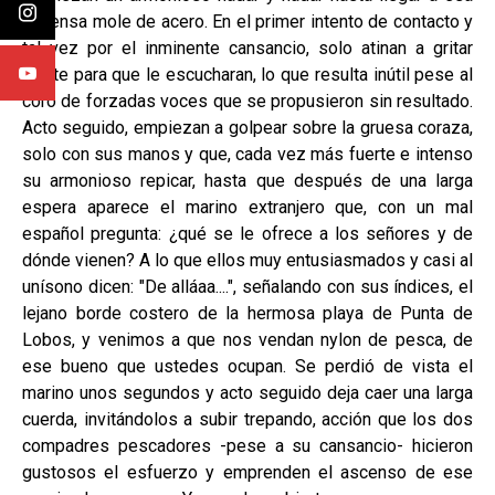
inmensa mole de acero. En el primer intento de contacto y
tal vez por el inminente cansancio, solo atinan a gritar
fuerte para que le escucharan, lo que resulta inútil pese al
coro de forzadas voces que se propusieron sin resultado.
Acto seguido, empiezan a golpear sobre la gruesa coraza,
solo con sus manos y que, cada vez más fuerte e intenso
su armonioso repicar, hasta que después de una larga
espera aparece el marino extranjero que, con un mal
español pregunta: ¿qué se le ofrece a los señores y de
dónde vienen? A lo que ellos muy entusiasmados y casi al
unísono dicen: "De alláaa....", señalando con sus índices, el
lejano borde costero de la hermosa playa de Punta de
Lobos, y venimos a que nos vendan nylon de pesca, de
ese bueno que ustedes ocupan. Se perdió de vista el
marino unos segundos y acto seguido deja caer una larga
cuerda, invitándolos a subir trepando, acción que los dos
compadres pescadores -pese a su cansancio- hicieron
gustosos el esfuerzo y emprenden el ascenso de ese