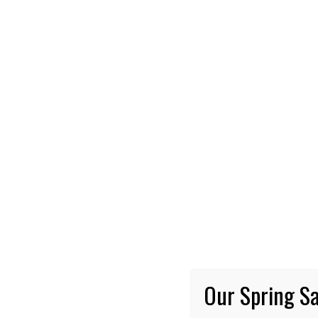
NOTI
Pi
bu
Fae
tre
Our Spring Sa