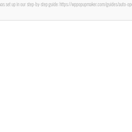
hom
was set up in our step-by-step guide: https://wppopupmaker.com/guides/auto-
Gab
Mor
se
sembra
folc
Fuente: www.pi
Pacheco Va
auditorio mu
envuelto en e