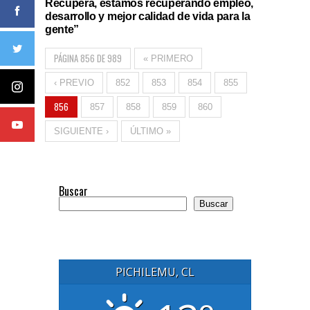
Recupera, estamos recuperando empleo,
desarrollo y mejor calidad de vida para la
gente”
PÁGINA 856 DE 989
« PRIMERO
‹ PREVIO
852
853
854
855
856
857
858
859
860
SIGUIENTE ›
ÚLTIMO »
Buscar
Buscar
PICHILEMU, CL