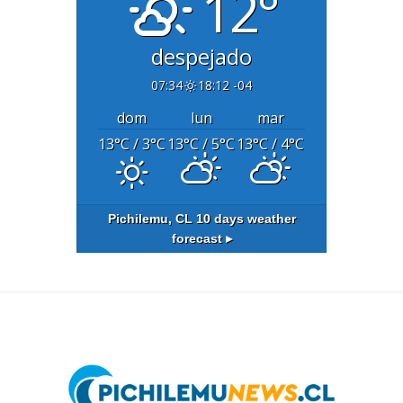
12°
despejado
07:34
18:12 -04
dom
lun
mar
13
°C
/ 3
°C
13
°C
/ 5
°C
13
°C
/ 4
°C
Pichilemu, CL
10 days weather
forecast ▸