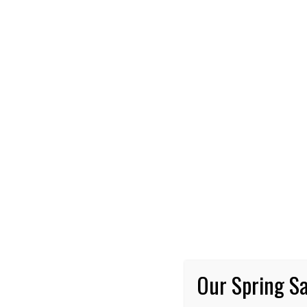
NOTI
Pi
bu
Fae
tre
Our Spring Sa