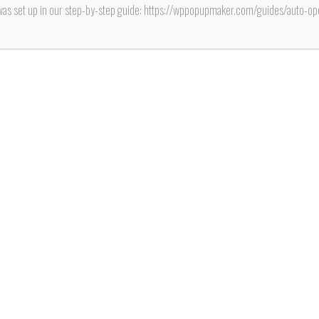
was set up in our step-by-step guide: https://wppopupmaker.com/guides/auto-
PICHI
ROSS 
VISIÓ
Fuente: www.
Lizana Galarc
medianía del s
diplomáti