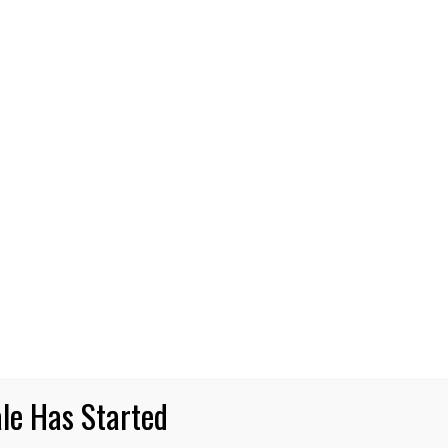
CIERO SOCIAL
chilemu: 176 pescadores/as artesan
ceo, indumentaria impermeable y m
nas más seguras con los implementos que representa
s millones de pesos, totalizando recursos por 165 mil
11 DE MARZO DE 2025
NOTICIAS
le Has Started